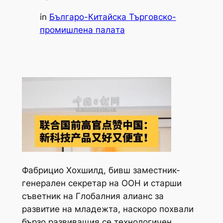
in
Българо-Китайска Търговско-
промишлена палaта
Фабрицио Хохшилд, бивш заместник-
генерален секретар на ООН и старши
съветник на Глобалния алианс за
развитие на младежта, наскоро похвали
бързо развиващия се технологичен