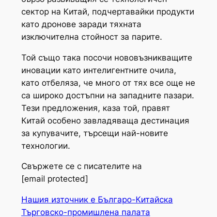
сектор на Китай, подчертавайки продукти
като дронове заради тяхната
изключителна стойност за парите.
Той също така посочи нововъзникващите
иновации като интелигентните очила,
като отбеляза, че много от тях все още не
са широко достъпни на западните пазари.
Тези предложения, каза той, правят
Китай особено завладяваща дестинация
за купувачите, търсещи най-новите
технологии.
Свържете се с писателите на
[email protected]
Нашия източник е Българо-Китайска
Търговско-промишлена палaта