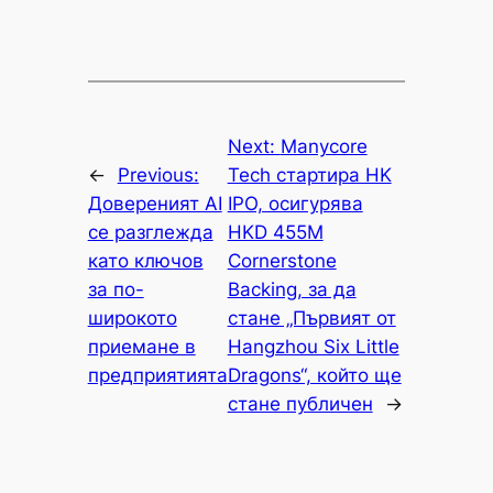
Next:
Manycore
←
Previous:
Tech стартира HK
Довереният AI
IPO, осигурява
се разглежда
HKD 455M
като ключов
Cornerstone
за по-
Backing, за да
широкото
стане „Първият от
приемане в
Hangzhou Six Little
предприятията
Dragons“, който ще
стане публичен
→