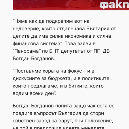
“Няма как да подкрепим вот на
недоверие, който отдалечава България от
целите да има силна икономика и силна
финансова система”. Това заяви в
“Панорама” по БНТ депутатът от ПП-ДБ
Богдан Богданов.
“Поставяме хората на фокус – и в
дискусиите за бюджета, и в политиките,
които предлагаме, и в битките, които
водим всеки ден”.
Богдан Богданов попита защо чак сега се
повдига въпросът България да стори
собствен завод за барут, при положение,
че той е предложил идеята миналата