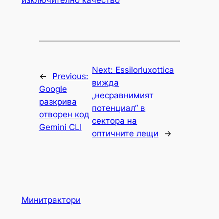
Next:
Essilorluxottica
←
Previous:
вижда
Google
„несравнимият
разкрива
потенциал“ в
отворен код
сектора на
Gemini CLI
оптичните лещи
→
Минитрактори