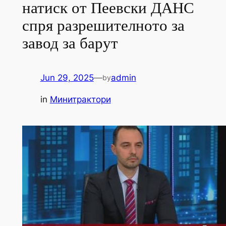
натиск от Пеевски ДАНС
спря разрешителното за
завод за барут
Jun 29, 2025
—
admin
by
in
Минитрактори