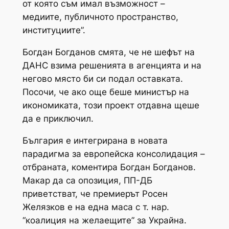
от която съм имал възможност –
медиите, публичното пространство,
институциите”.
Богдан Богданов смята, че не шефът на
ДАНС взима решенията в агенцията и на
негово място би си подал оставката.
Посочи, че ако още беше министър на
икономиката, този проект отдавна щеше
да е приключил.
България е интегрирана в новата
парадигма за европейска консолидация –
отбраната, коментира Богдан Богданов.
Макар да са опозиция, ПП-ДБ
приветстват, че премиерът Росен
Желязков е на една маса с т. нар.
“коалиция на желаещите” за Украйна.