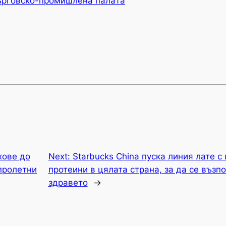
ърговско-промишлена палaта
хове до
Next:
Starbucks China пуска линия лате 
пролетни
протеини в цялата страна, за да се възп
здравето
→