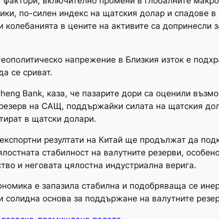
 фактори, включително промени в глобалните макро
ики, по-силен индекс на щатския долар и спадове в
 колебанията в цените на активите са допринесли за
геополитическо напрежение в Близкия изток е подх
а се сриват.
nsheng Bank, каза, че пазарите дори са оценили въз
резерв на САЩ, поддържайки силата на щатския дол
тират в щатски долари.
е експортни резултати на Китай ще продължат да под
лостната стабилност на валутните резерви, особено
ство и неговата цялостна индустриална верига.
кономика е запазила стабилна и подобряваща се инер
и солидна основа за поддържане на валутните резер