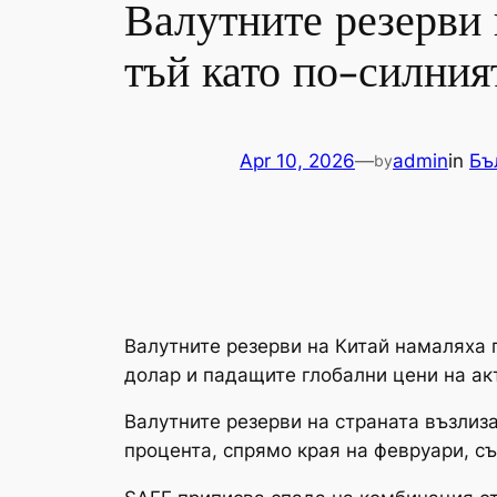
Валутните резерви 
тъй като по-силния
Apr 10, 2026
—
admin
in
Бъ
by
Валутните резерви на Китай намаляха 
долар и падащите глобални цени на ак
Валутните резерви на страната възлиза
процента, спрямо края на февруари, 