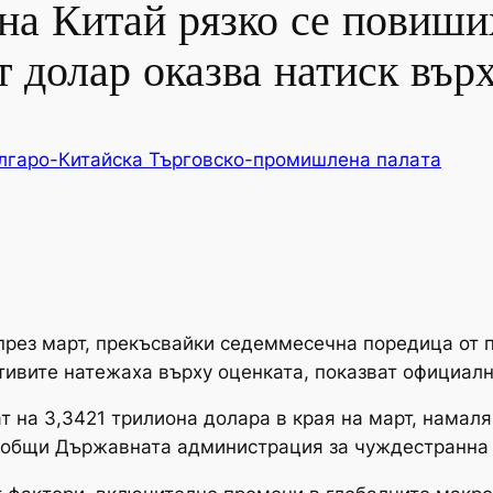
на Китай рязко се повиших
т долар оказва натиск вър
лгаро-Китайска Търговско-промишлена палaта
през март, прекъсвайки седеммесечна поредица от 
тивите натежаха върху оценката, показват официалн
т на 3,3421 трилиона долара в края на март, намаля
съобщи Държавната администрация за чуждестранна 