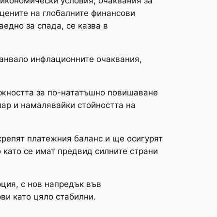
икономически условия, очаквания за
 цените на глобалните финансови
едно за спада, се казва в
ранвало инфлационните очаквания,
можността за по-нататъшно повишаване
ар и намалявайки стойността на
крепят платежния баланс и ще осигурят
 като се имат предвид силните страни
ция, с нов напредък във
ви като цяло стабилни.