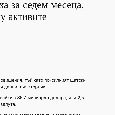
а за седем месеца,
ху активите
повишения, тъй като по-силният щатски
и данни във вторник.
вайки с 85,7 милиарда долара, или 2,5
валута.