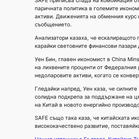
SAFE приписва спада на комбинация от
паричната политика в големите иконом
активи. Движенията на обменния курс и
съобщението.
Анализатори казаха, че ескалиращото 
карайки световните финансови пазари д
Уен Бин, главен икономист в China Mi
на лихвените проценти от Федералния 
недоларовите активи, когато се конвер
Гледайки напред, Уен каза, че силнит
солидна подкрепа за поддържане на ця
на Китай в новото енергийно производ
SAFE също така каза, че китайската и
висококачествено развитие, поставяйк