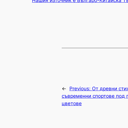
Нашия източник е Българо-Китайска Т
←
Previous:
От древни сти
съвременни спортове под 
цветове