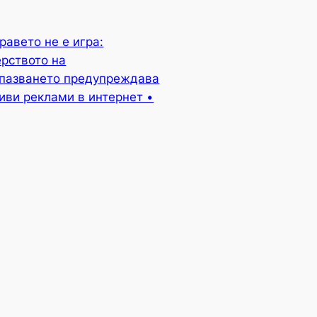
равето не е игра:
рството на
пазването предупреждава
иви реклами в интернет •