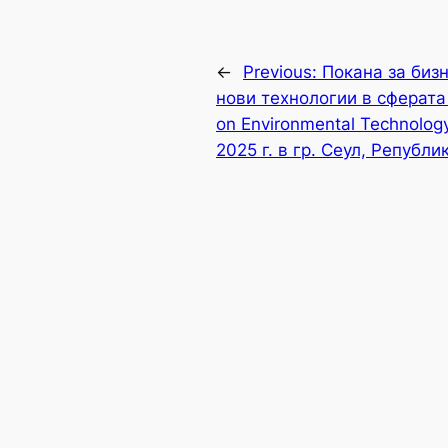
←
Previous:
Покана за биз
нови технологии в сферата н
on Environmental Technolog
2025 г. в гр. Сеул, Републи