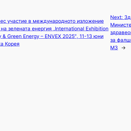
Next:
Зд
нес участие в международното изложение
Министе
а зелената енергия „International Exhibition
здравео
y & Green Energy – ENVEX 2025″, 11-13 юни
за фалш
ка Корея
МЗ
→