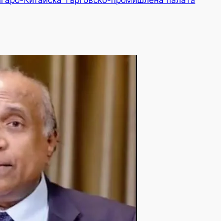
гаро-Китайска Търговско-промишлена палaта