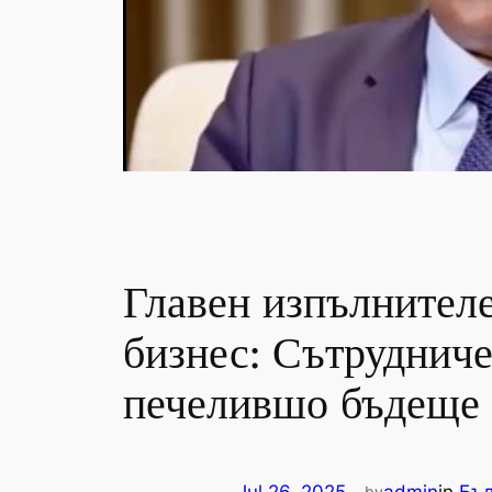
Главен изпълнител
бизнес: Сътруднич
печелившо бъдеще
by