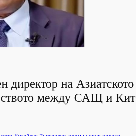
ен директор на Азиатскот
еството между САЩ и Кит