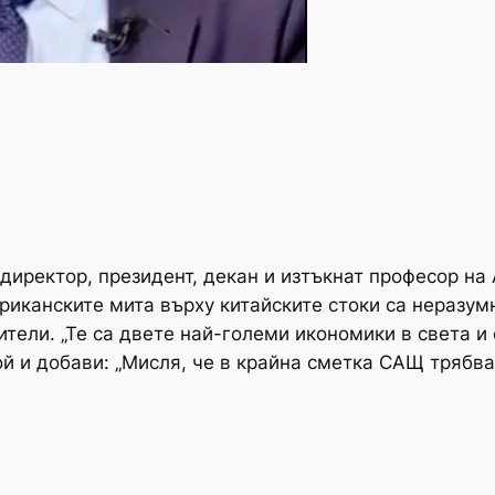
иректор, президент, декан и изтъкнат професор на 
риканските мита върху китайските стоки са неразум
ители. „Те са двете най-големи икономики в света и
 той и добави: „Мисля, че в крайна сметка САЩ трябв