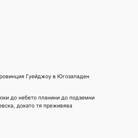
 провинция Гуейджоу в Югозападен
оки до небето планини до подземни
евска, докато тя преживява