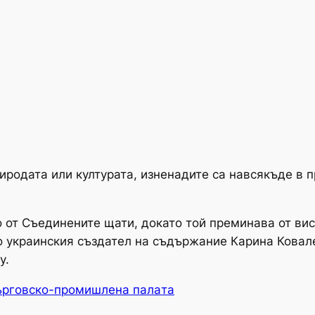
иродата или културата, изненадите са навсякъде в
от Съединените щати, докато той преминава от вис
о украинския създател на съдържание Карина Ковал
у.
ърговско-промишлена палaта