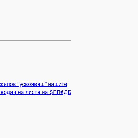
жипов “усвояваш” нашите
 водач на листа на $ПП€ДБ