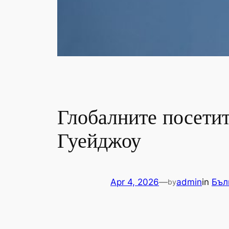
Глобалните посетит
Гуейджоу
Apr 4, 2026
—
admin
in
Бъл
by