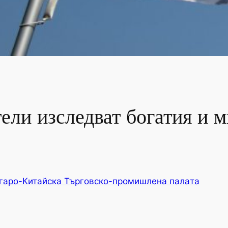
ели изследват богатия и 
гаро-Китайска Търговско-промишлена палaта