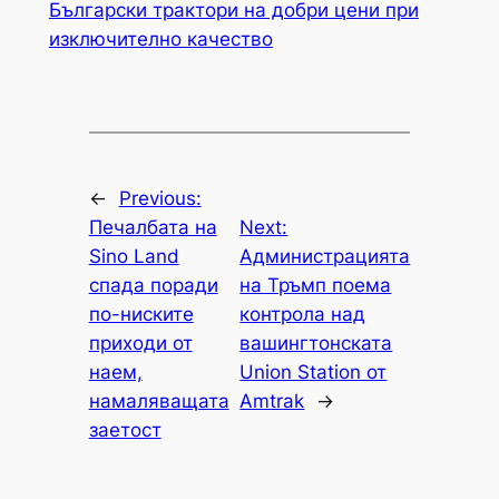
Български трактори на добри цени при
изключително качество
←
Previous:
Печалбата на
Next:
Sino Land
Администрацията
спада поради
на Тръмп поема
по-ниските
контрола над
приходи от
вашингтонската
наем,
Union Station от
намаляващата
Amtrak
→
заетост