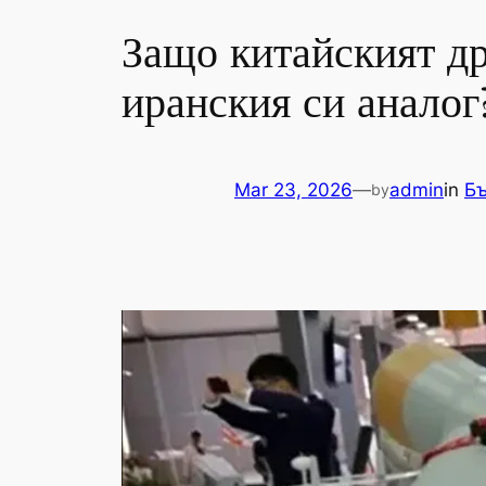
Защо китайският д
иранския си аналог
Mar 23, 2026
—
admin
in
Бъ
by