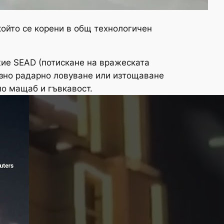
ойто се корени в общ технологичен
жие SEAD (потискане на вражеската
изно радарно ловуване или изтощаване
о мащаб и гъвкавост.