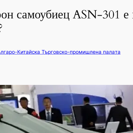
рон самоубиец ASN-301 е 
?
лгаро-Китайска Търговско-промишлена палaта