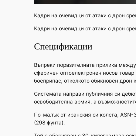
Кадри на очевидци от атаки с дрон ср
Кадри на очевидци от атаки с дрон ср
Спецификации
Въпреки поразителната прилика между 
сферичен оптоелектронен носов товар 
боеприпас, отколкото обикновен дрон 
Системата направи публичния си дебют
освободителна армия, а възможностите
По-малък от иранския си колега, ASN-30
(298 фунта).
Той е оборудван с 30-килограмова оско