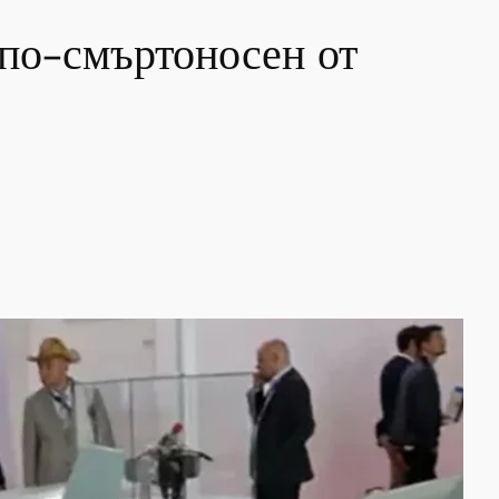
по-смъртоносен от