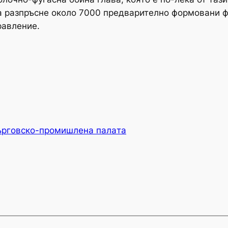
 да разпръсне около 7000 предварително формовани 
равление.
ърговско-промишлена палaта