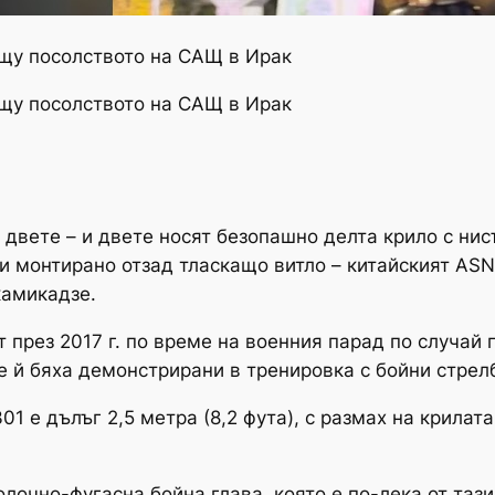
ещу посолството на САЩ в Ирак
ещу посолството на САЩ в Ирак
двете – и двете носят безопашно делта крило с ни
и монтирано отзад тласкащо витло – китайският AS
камикадзе.
 през 2017 г. по време на военния парад по случай
 й бяха демонстрирани в тренировка с бойни стрел
1 е дълъг 2,5 метра (8,2 фута), с размах на крилата 
лочно-фугасна бойна глава, която е по-лека от таз