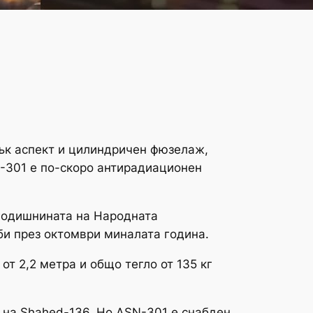
сък аспект и цилиндричен фюзелаж,
N-301 е по-скоро антирадиационен
 годишнината на Народната
би през октомври миналата година.
от 2,2 метра и общо тегло от 135 кг
и на Shahed-136. Но ASN-301 е снабден