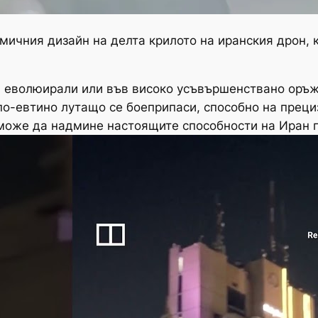
ичния дизайн на делта крилото на иранския дрон, к
са еволюирали или във високо усъвършенствано оръ
по-евтино лутащо се боеприпаси, способно на прец
може да надмине настоящите способности на Иран п