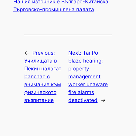
Нашия източник е Българо-Китайска
Търговско-промишлена палaта
←
Previous:
Next:
Tai Po
Училищата в
blaze hearing:
Пекин налагат
property
banchao с
management
внимание към
worker unaware
физическото
fire alarms
възпитание
deactivated
→