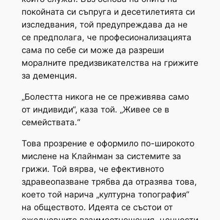
покойната си съпруга и десетилетията си
изследвания, той предупреждава да не
се предполага, че професионализацията
сама по себе си може да разреши
моралните предизвикателства на грижите
за деменция.
„Болестта никога не се преживява само
от индивиди“, каза той. „Живее се в
семействата.“
Това прозрение е оформило по-широкото
мислене на Клайнман за системите за
грижи. Той вярва, че ефективното
здравеопазване трябва да отразява това,
което той нарича „културна топография“
на обществото. Идеята се състои от