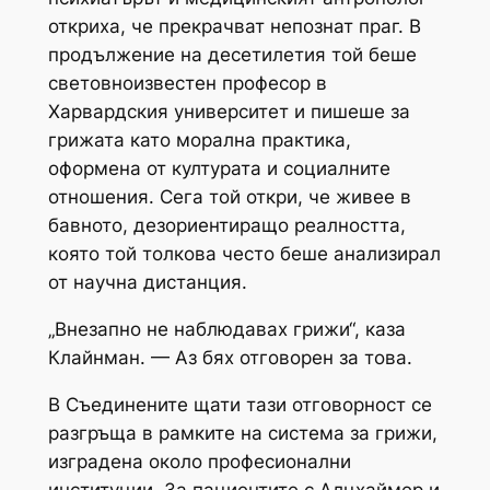
откриха, че прекрачват непознат праг. В
продължение на десетилетия той беше
световноизвестен професор в
Харвардския университет и пишеше за
грижата като морална практика,
оформена от културата и социалните
отношения. Сега той откри, че живее в
бавното, дезориентиращо реалността,
която той толкова често беше анализирал
от научна дистанция.
„Внезапно не наблюдавах грижи“, каза
Клайнман. — Аз бях отговорен за това.
В Съединените щати тази отговорност се
разгръща в рамките на система за грижи,
изградена около професионални
институции. За пациентите с Алцхаймер и