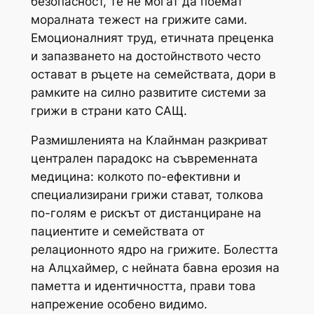
безопасност, те не могат да поемат
моралната тежест на грижите сами.
Емоционалният труд, етичната преценка
и запазването на достойнството често
остават в ръцете на семействата, дори в
рамките на силно развитите системи за
грижи в страни като САЩ.
Размишленията на Клайнман разкриват
централен парадокс на съвременната
медицина: колкото по-ефективни и
специализирани грижи стават, толкова
по-голям е рискът от дистанциране на
пациентите и семействата от
релационното ядро ​​на грижите. Болестта
на Алцхаймер, с нейната бавна ерозия на
паметта и идентичността, прави това
напрежение особено видимо.