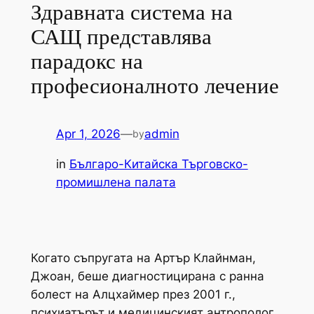
Здравната система на
САЩ представлява
парадокс на
професионалното лечение
Apr 1, 2026
—
admin
by
in
Българо-Китайска Търговско-
промишлена палaта
Когато съпругата на Артър Клайнман,
Джоан, беше диагностицирана с ранна
болест на Алцхаймер през 2001 г.,
психиатърът и медицинският антрополог