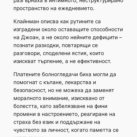
разгърнаха в интимното, неструктурирано
пространство на ежедневието.
Клайнман описва как рутините са
изградени около оставащите способности
на Джоан, а не около нейните дефицити –
познати разходки, повтарящи се
разговори, споделени ястия, които
изискват търпение, а не ефективност.
Платените болногледачи биха могли да
помогнат с къпане, лекарства и
безопасност, но не можеха да заменят
моралното внимание, изисквано от
болестта, като забелязване на фини
промени в настроението, реагиране на
страха без език и поддържане на
чувството за личност, когато паметта се