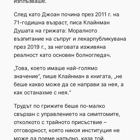
изплъзваше.
След като Джоан почина през 2011 г. на
71-годишна възраст, писа Клайнман
Душата на грижата: Моралното
възпитание на съпруг и лекар
публикувана
през 2019 г., за неговата изживяна
реалност като основен болногледач.
„Това, което имаше най-голямо
значение“, пише Клайнман в книгата, „не
беше какво може да се направи за нея, а
как останахме с нея.“
Трудът по грижите беше по-малко
свързан с управлението на симптомите,
отколкото с трайното присъствие –
отговорност, която никоя институция не
може да поеме напълно, каза той.