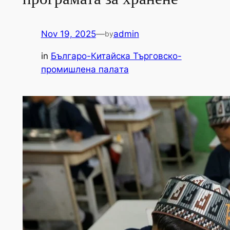
Nov 19, 2025
—
admin
by
in
Българо-Китайска Търговско-
промишлена палaта