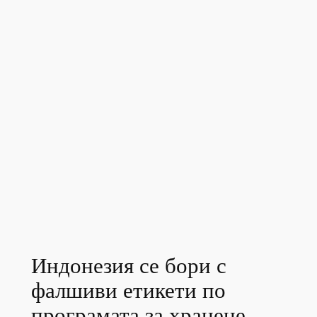
Индонезия се бори с
фалшиви етикети по
програмата за хранене