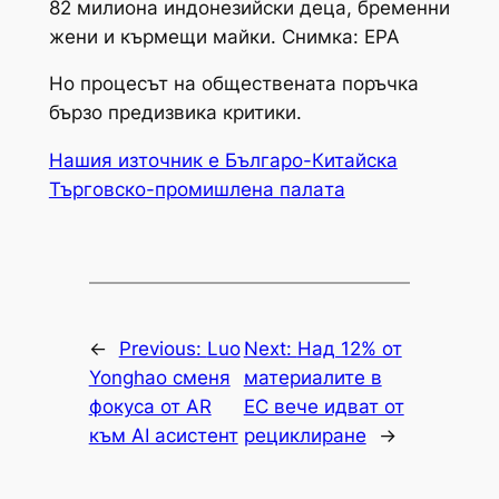
82 милиона индонезийски деца, бременни
жени и кърмещи майки. Снимка: EPA
Но процесът на обществената поръчка
бързо предизвика критики.
Нашия източник е Българо-Китайска
Търговско-промишлена палaта
←
Previous:
Luo
Next:
Над 12% от
Yonghao сменя
материалите в
фокуса от AR
ЕС вече идват от
към AI асистент
рециклиране
→