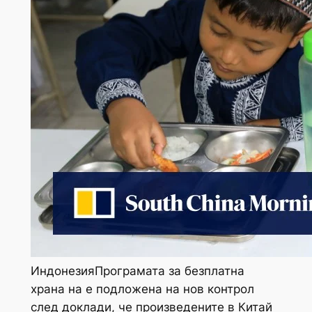
ИндонезияПрограмата за безплатна
храна на е подложена на нов контрол
след доклади, че произведените в Китай