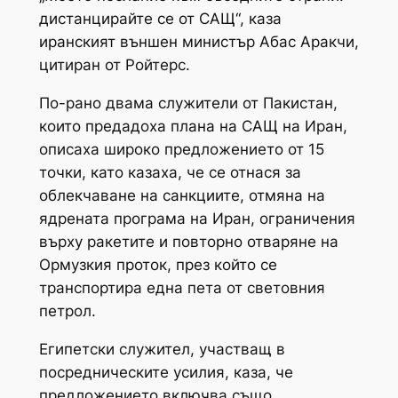
дистанцирайте се от САЩ“, каза
иранският външен министър Абас Аракчи,
цитиран от Ройтерс.
По-рано двама служители от Пакистан,
които предадоха плана на САЩ на Иран,
описаха широко предложението от 15
точки, като казаха, че се отнася за
облекчаване на санкциите, отмяна на
ядрената програма на Иран, ограничения
върху ракетите и повторно отваряне на
Ормузкия проток, през който се
транспортира една пета от световния
петрол.
Египетски служител, участващ в
посредническите усилия, каза, че
предложението включва също