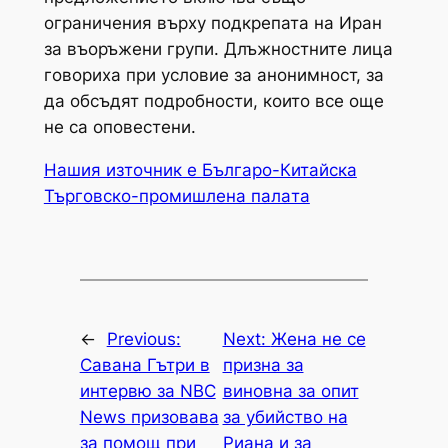
ограничения върху подкрепата на Иран
за въоръжени групи. Длъжностните лица
говориха при условие за анонимност, за
да обсъдят подробности, които все още
не са оповестени.
Нашия източник е Българо-Китайска
Търговско-промишлена палaта
←
Previous:
Next:
Жена не се
Савана Гътри в
призна за
интервю за NBC
виновна за опит
News призовава
за убийство на
за помощ при
Риана и за