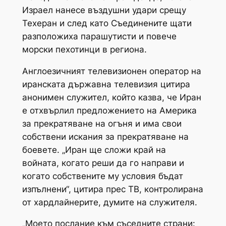
Израел нанесе въздушни удари срещу
Техеран и след като Съединените щати
разположиха парашутисти и повече
морски пехотинци в региона.
Англоезичният телевизионен оператор на
иранската държавна телевизия цитира
анонимен служител, който казва, че Иран
е отхвърлил предложението на Америка
за прекратяване на огъня и има свои
собствени искания за прекратяване на
боевете. „Иран ще сложи край на
войната, когато реши да го направи и
когато собствените му условия бъдат
изпълнени“, цитира прес ТВ, контролирана
от хардлайнерите, думите на служителя.
„Моето послание към съседните страни: