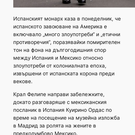
Испанският монарх каза в понеделник, че
испанското завоюване на Америка е
включвало „много злоупотреби“ и „етични
противоречия“, поразявайки помирителен
тон на фона на дългогодишния спор
между Испания и Мексико относно
злоупотреби от колониалната епоха,
извършени от испанската корона преди
векове.
Крал Фелипе направи забележките,
докато разговаряше с мексиканския
посланик в Испания Куирино Ордас по
време на посещение на музейна изложба
в Мадрид за ролята на жените в
предколумбово Мексико.