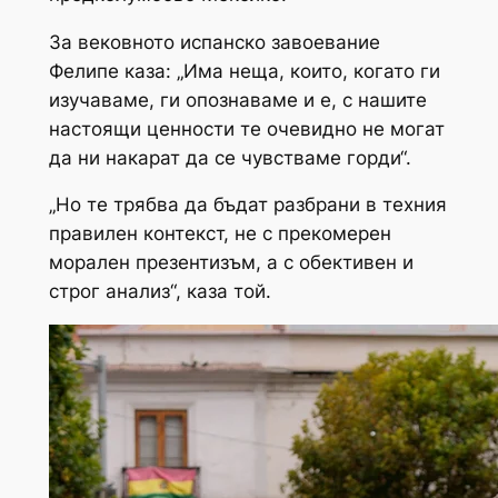
За вековното испанско завоевание
Фелипе каза: „Има неща, които, когато ги
изучаваме, ги опознаваме и е, с нашите
настоящи ценности те очевидно не могат
да ни накарат да се чувстваме горди“.
„Но те трябва да бъдат разбрани в техния
правилен контекст, не с прекомерен
морален презентизъм, а с обективен и
строг анализ“, каза той.