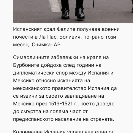
Испанският крал Фелипе получава военни
почести в Ла Пас, Боливия, по-рано този
месец. Снимка: AP
Символичните забележки на краля на
Бурбоните дойдоха след години на
дипломатически спор между Испания и
Мексико относно исканията на
мексиканското правителство Испания да
се извини за своето завладяване на
Мексико през 1519-1521 г., което доведе
до смъртта на голяма част от
предиспанското население на страната.
Колониална Испания управлява една от