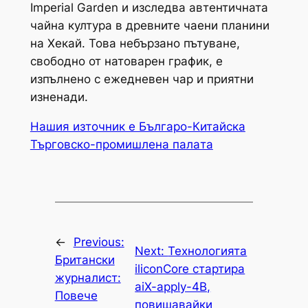
Imperial Garden и изследва автентичната
чайна култура в древните чаени планини
на Хекай. Това небързано пътуване,
свободно от натоварен график, е
изпълнено с ежедневен чар и приятни
изненади.
Нашия източник е Българо-Китайска
Търговско-промишлена палaта
←
Previous:
Next:
Технологията
Британски
iliconCore стартира
журналист:
aiX-apply-4B,
Повече
повишавайки