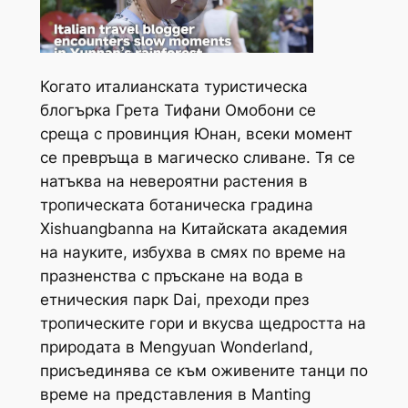
Когато италианската туристическа
блогърка Грета Тифани Омобони се
среща с провинция Юнан, всеки момент
се превръща в магическо сливане. Тя се
натъква на невероятни растения в
тропическата ботаническа градина
Xishuangbanna на Китайската академия
на науките, избухва в смях по време на
празненства с пръскане на вода в
етническия парк Dai, преходи през
тропическите гори и вкусва щедростта на
природата в Mengyuan Wonderland,
присъединява се към оживените танци по
време на представления в Manting