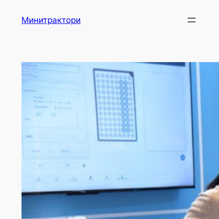
Skip
Минитрактори
to
content