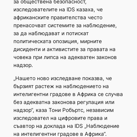
за обществена безопасност,
изследователите на IDS казаха, че
африканските правителства често
пренасочват системите за наблюдение,
за да наблюдават и потискат
политическата опозиция, мирните
дисиденти и активистите за правата на
човека при липса на адекватен законов
надзор.
„Нашето ново изследване показва, че
бързият растеж на наблюдението на
интелигентни градове в Африка се случва
без адекватна законова регулация или
надзор“, каза Тони Робъртс, независим
изследовател на цифровите права и
съавтор на доклада на IDS „Наблюдение
на интелигентни градове в Африка“.