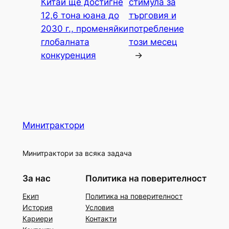
Китай ще достигне
стимула за
12,6 тона юана до
търговия и
2030 г., променяйки
потребление
глобалната
този месец
конкуренция
→
Минитрактори
Минитрактори за всяка задача
За нас
Политика на поверителност
Екип
Политика на поверителност
История
Условия
Кариери
Контакти