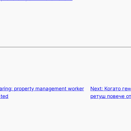
earing: property management worker
Next:
Когато ген
ated
ретуш повече о