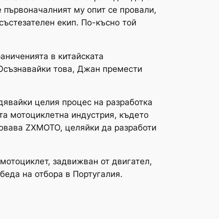
е първоначалният му опит се провали,
състезателен екип. По-късно той
раниченията в китайската
 Осъзнавайки това, Джан премести
адявайки целия процес на разработка
ата мотоциклетна индустрия, където
сновава ZXMOTO, целяйки да разработи
мотоциклет, задвижван от двигател,
беда на отбора в Португалия.