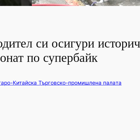
дител си осигури историч
онат по супербайк
гаро-Китайска Търговско-промишлена палaта