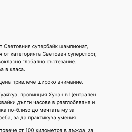
от Световния супербайк шампионат,
я от категорията Световен суперспорт,
вокласно глобално състезание.
a в класа.
сцена привлече широко внимание.
Хуайхуа, провинция Хунан в Централен
рвайки дълги часове в разглобяване и
пка по-близо до мечтата му за
реба, за да практикува умения.
 повече от 100 километра в дъжда, за