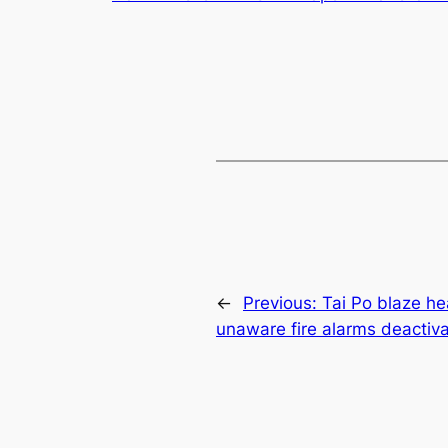
←
Previous:
Tai Po blaze h
unaware fire alarms deactiv