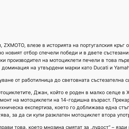
, ZXMOTO, влезе в историята на португалския кръг 
о новият отбор спечели победи и в двете състезани
ски производител на мотоциклети печели в това пър
доминация на утвърдени марки като Ducati и Yamah
туване от работилница до световната състезателна 
отоциклетите, Джан, който е роден в малко селце в 
емонт на мотоциклети на 14-годишна възраст. Прека
ехническа експертиза, което го доближава една стъ
тява, за да си купи разклатен мотоциклет втора упот
прави това, което мнозина смятат за „лудост“ – язди