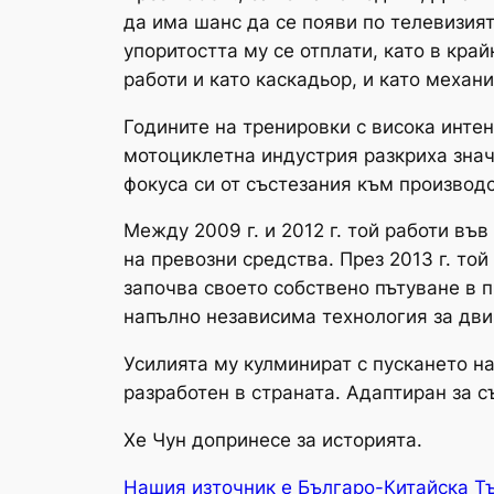
да има шанс да се появи по телевизият
упоритостта му се отплати, като в кр
работи и като каскадьор, и като механ
Годините на тренировки с висока инте
мотоциклетна индустрия разкриха знач
фокуса си от състезания към производс
Между 2009 г. и 2012 г. той работи въ
на превозни средства. През 2013 г. то
започва своето собствено пътуване в 
напълно независима технология за дви
Усилията му кулминират с пускането н
разработен в страната. Адаптиран за с
Хе Чун допринесе за историята.
Нашия източник е Българо-Китайска Т