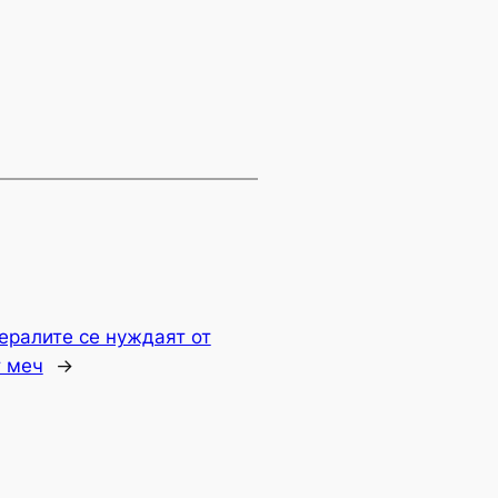
ералите се нуждаят от
т меч
→