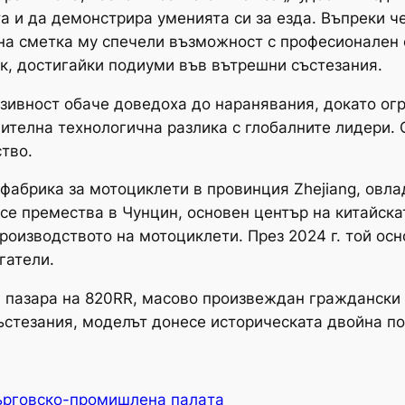
а и да демонстрира уменията си за езда. Въпреки ч
айна сметка му спечели възможност с професионален 
ик, достигайки подиуми във вътрешни състезания.
нзивност обаче доведоха до наранявания, докато ог
ителна технологична разлика с глобалните лидери.
тво.
в фабрика за мотоциклети в провинция Zhejiang, овл
й се премества в Чунцин, основен център на китайск
производството на мотоциклети. През 2024 г. той о
гатели.
а пазара на 820RR, масово произвеждан граждански 
ъстезания, моделът донесе историческата двойна по
ърговско-промишлена палaта