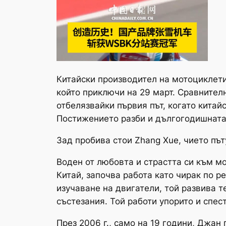
Китайски производител на мотоциклети
който приключи на 29 март. Сравнителн
отбелязвайки първия път, когато китай
Постижението разби и дългогодишната 
Зад пробива стои Zhang Xue, чието пъ
Воден от любовта и страстта си към м
Китай, започва работа като чирак по р
изучаване на двигатели, той развива т
състезания. Той работи упорито и спес
През 2006 г., само на 19 години, Джан 