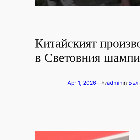
Китайският произво
в Световния шампи
Apr 1, 2026
—
admin
in
Бъл
by