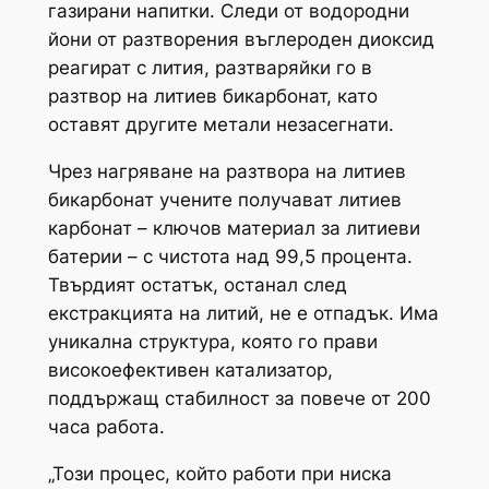
газирани напитки. Следи от водородни
йони от разтворения въглероден диоксид
реагират с лития, разтваряйки го в
разтвор на литиев бикарбонат, като
оставят другите метали незасегнати.
Чрез нагряване на разтвора на литиев
бикарбонат учените получават литиев
карбонат – ключов материал за литиеви
батерии – с чистота над 99,5 процента.
Твърдият остатък, останал след
екстракцията на литий, не е отпадък. Има
уникална структура, която го прави
високоефективен катализатор,
поддържащ стабилност за повече от 200
часа работа.
„Този ​​процес, който работи при ниска