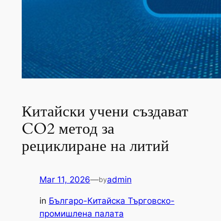
Китайски учени създават
CO2 метод за
рециклиране на литий
Mar 11, 2026
—
admin
by
in
Българо-Китайска Търговско-
промишлена палaта