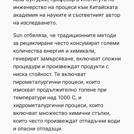
инженерство на процеси към Китайската
академия на науките и съответният автор
на изследването.
Sun отбеляза, че традиционните методи
за рециклиране често консумират големи
количества енергия и химикали,
генерират замърсяване, включват сложни
процедури и произвеждат продукти с
ниска стойност. Те включват
пирометалургични процеси, които
изискват продължително топене при
температури над 1000 C, и
хидрометалургични процеси, които
включват множество химични стъпки,
които често произвеждат отпадъчни води
и опасни отпадъци.