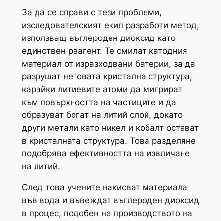
За да се справи с тези проблеми,
изследователският екип разработи метод,
използващ въглероден диоксид като
единствен реагент. Те смилат катодния
материал от изразходвани батерии, за да
разрушат неговата кристална структура,
карайки литиевите атоми да мигрират
към повърхността на частиците и да
образуват богат на литий слой, докато
други метали като никел и кобалт остават
в кристалната структура. Това разделяне
подобрява ефективността на извличане
на литий.
След това учените накисват материала
във вода и въвеждат въглероден диоксид
в процес, подобен на производството на