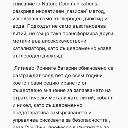
списанието Nature Communications,
разкрива иновативен „газиран“ метод,
използващ само въглероден диоксид и
вода. Подходът не само възстановява
литий, но също така трансформира други
метали във висококачествени
катализатори, като същевременно улавя
въглероден диоксид.
„Литиево-йонните батерии обикновено се
разграждат след пет до осем години,
което прави рециклирането от
съществено значение за запазването на
стратегически метали като литий, кобалт
и никел, като същевременно
предотвратява замърсяването и
управлява рисковете за безопасността“,
каза Сун Джи, професор в Института по