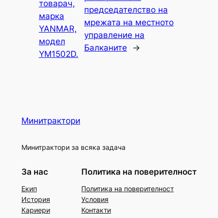
товарач,
председателство на
марка
мрежата на местното
YANMAR,
управление на
модел
Балканите
→
YM1502D.
Минитрактори
Минитрактори за всяка задача
За нас
Политика на поверителност
Екип
Политика на поверителност
История
Условия
Кариери
Контакти