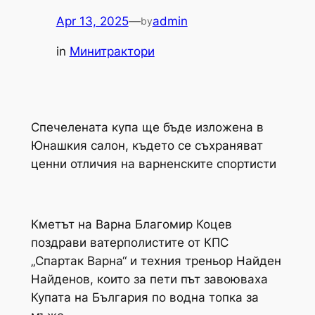
Apr 13, 2025
—
admin
by
in
Минитрактори
Спечелената купа ще бъде изложена в
Юнашкия салон, където се съхраняват
ценни отличия на варненските спортисти
Кметът на Варна Благомир Коцев
поздрави ватерполистите от КПС
„Спартак Варна“ и техния треньор Найден
Найденов, които за пети път завоюваха
Купата на България по водна топка за