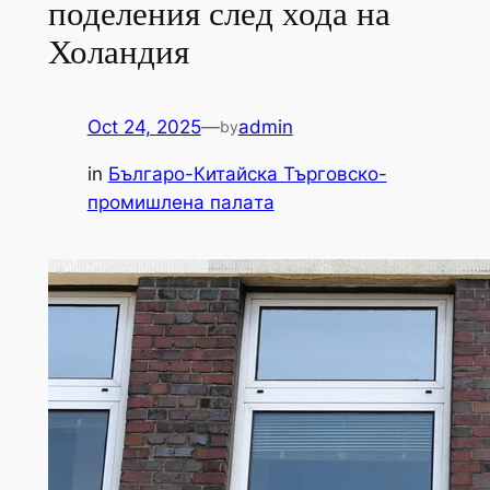
поделения след хода на
Холандия
Oct 24, 2025
—
admin
by
in
Българо-Китайска Търговско-
промишлена палaта