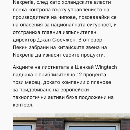
Nexperia, след като холандските власти
поеха контрола върху управлението на
производителя на чипове, позовавайки се
на опасения за националната сигурност, и
отстраниха главния изпълнителен
директор Джан Сюечжен. В отговор
Пекин забрани на китайските звена на
Nexperia да изнасят своите продукти.
Акциите на листнатата в Шанхай Wingtech
паднаха с приблизително 12 процента
този месец, докато компании с планове
за придобиване на европейски
технологични активи бяха подложени на
контрол.