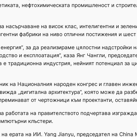
етиката, нефтохимическата промишленост и строител
за насърчаване на висок клас, интелигентни и зелен
игентни фабрики на ниво отлични постижения и шест
енергия“, за да реализираме цялостни надстройки н
дство и експлоатация“, каза Янг Чангли, председате
ата е традиционна индустрия, нейният потенциал за 
ик на Националния народен конгрес и главен инжене
редвижда „дигитална архитектура“, която може да ра
преминават от чертожници към проектанти, оставяйк
за работата на правителството подчертава изгражда
омпютърни клъстери.
 ерата на ИИ. Yang Jianyu, председател на China Mo