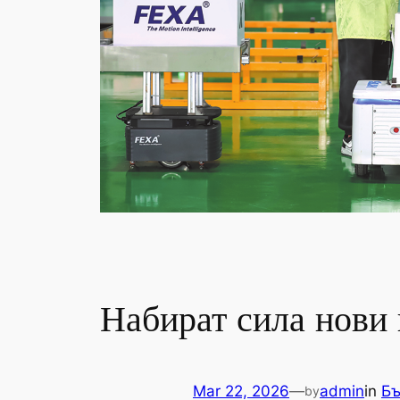
Набират сила нови 
Mar 22, 2026
—
admin
in
Бъ
by