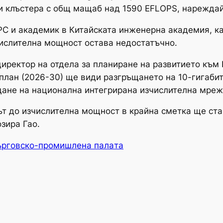
и клъстера с общ мащаб над 1590 EFLOPS, нареждай
PC и академик в Китайската инженерна академия, каз
числителна мощност остава недостатъчно.
директор на отдела за планиране на развитието към
 план (2026-30) ще види разгръщането на 10-гигаби
дане на национална интегрирана изчислителна мреж
т до изчислителна мощност в крайна сметка ще стан
зира Гао.
ърговско-промишлена палaта