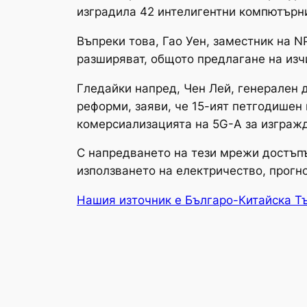
изградила 42 интелигентни компютърн
Въпреки това, Гао Уен, заместник на N
разширяват, общото предлагане на из
Гледайки напред, Чен Лей, генерален 
реформи, заяви, че 15-ият петгодишен
комерсиализацията на 5G-A за изграж
С напредването на тези мрежи достъпъ
използването на електричество, прогно
Нашия източник е Българо-Китайска Т