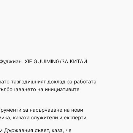
я Фуджиан. XIE GUUIMING/ЗА КИТАЙ
като тазгодишният доклад за работата
дълбочаването на инициативите
трументи за насърчаване на нови
ика, казаха служители и експерти.
 Държавния съвет, каза, че