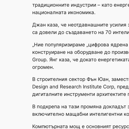
традиционните индустрии – като енерг
националната икономика.
Джан каза, че неотдавнашните усилия 
са довели до създаването на 70 интел
„Ние популяризираме „цифрова ядрена 
конструиране на оборудване до произво
Group. Янг каза, че докато енергетик
огромен.
В строителния сектор Фън Юан, заместн
Design and Research Institute Corp, п
дигиталните инструменти архитектите 
В подкрепа на тази промяна докладът 
включително мащабни интелигентни к
Компютърната мощ е основният ресурс на