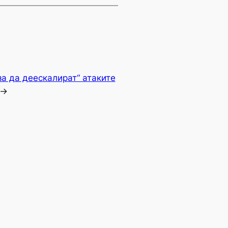
а да деескалират“ атаките
→