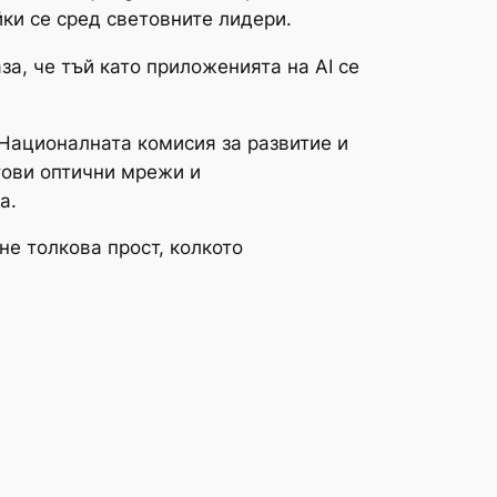
ки се сред световните лидери.
а, че тъй като приложенията на AI се
 Националната комисия за развитие и
тови оптични мрежи и
а.
е толкова прост, колкото