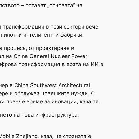
ството – остават „основата“ на
и трансформации в тези сектори вече
 пилотни интелигентни фабрики.
а процеса, от проектиране и
л на China General Nuclear Power
цифрова трансформация в ерата на ИИ е
р в China Southwest Architectural
збере и обслужва човешките нужди. С
и повече време за иновации, каза тя.
нето на нова инфраструктура,
bile Zhejiang, каза, че страната е