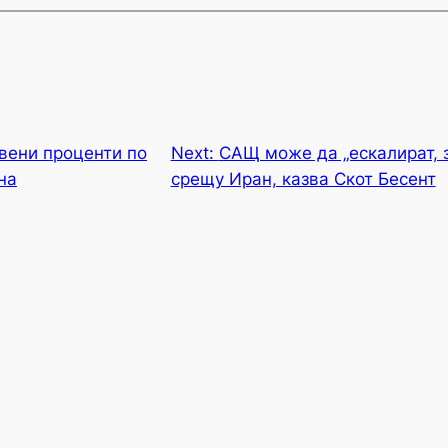
вени проценти по
Next:
САЩ може да „ескалират, з
на
срещу Иран, казва Скот Бесент