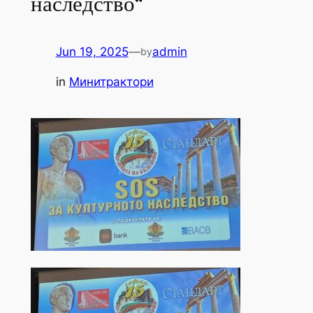
наследство“
Jun 19, 2025
—
admin
by
in
Минитрактори