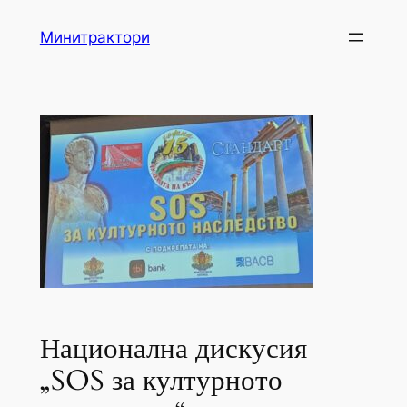
Skip
Минитрактори
to
content
Национална дискусия
„SOS за културното