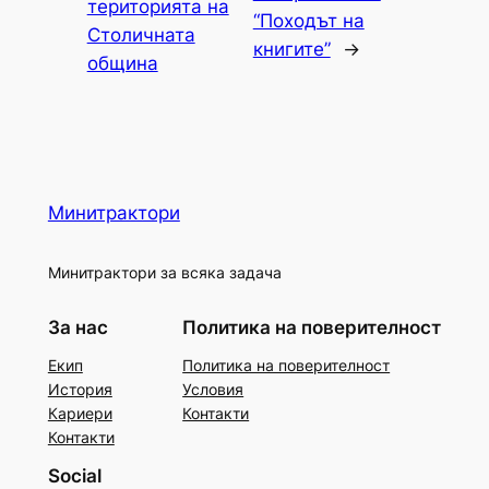
територията на
“Походът на
Столичната
книгите”
→
община
Минитрактори
Минитрактори за всяка задача
За нас
Политика на поверителност
Екип
Политика на поверителност
История
Условия
Кариери
Контакти
Контакти
Social