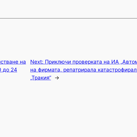
истване на
Next:
Приключи проверката на ИА „Авто
 до 24
на фирмата, репатрирала катастрофира
„Тракия“
→