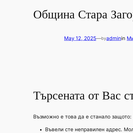
Община Стара Заго
May 12, 2025
—
admin
in
Ми
by
Търсената от Вас с
Възможно е това да е станало защото:
Въвели сте неправилен адрес. Мол