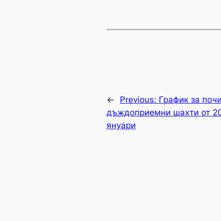
←
Previous:
График за поч
дъждоприемни шахти от 20
януари