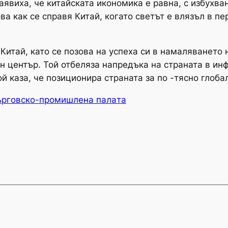
заявиха, че китайската икономика е равна, с избухв
ова как се справя Китай, когато светът е влязъл в п
 Китай, като се позова на успеха си в намаляването
 център. Той отбеляза напредъка на страната в ин
ой каза, че позиционира страната за по -тясно глоба
ърговско-промишлена палaта