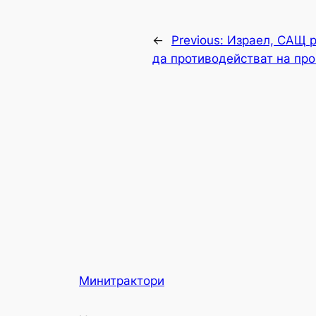
←
Previous:
Израел, САЩ р
да противодействат на пр
Минитрактори