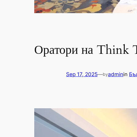
Оратори на Think T
Sep 17, 2025
—
admin
in
Бъ
by