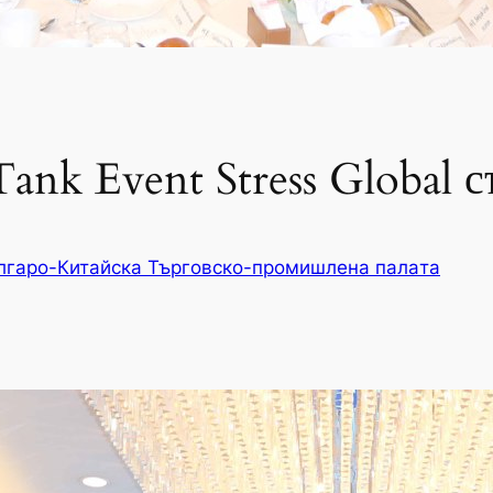
ank Event Stress Global 
лгаро-Китайска Търговско-промишлена палaта