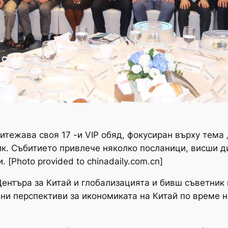
итежава своя 17 -и VIP обяд, фокусиран върху тема
ник. Събитието привлече няколко посланици, висши 
[Photo provided to chinadaily.com.cn]
 Центъра за Китай и глобализацията и бивш съветник
ни перспективи за икономиката на Китай по време н