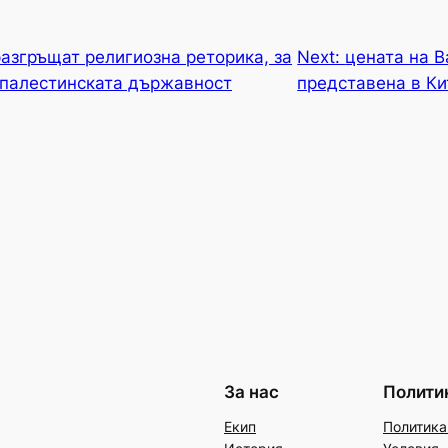
азгръщат религиозна реторика, за
Next:
цената на B
опалестинската държавност
представена в Ки
За нас
Полити
Екип
Политика