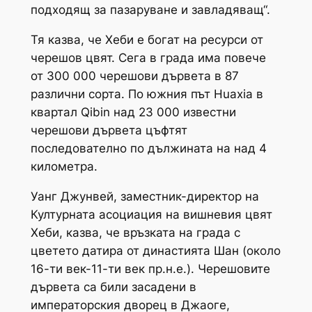
подходящ за пазаруване и завладяващ“.
Тя казва, че Хеби е богат на ресурси от
черешов цвят. Сега в града има повече
от 300 000 черешови дървета в 87
различни сорта. По южния път Huaxia в
квартал Qibin над 23 000 известни
черешови дървета цъфтят
последователно по дължината на над 4
километра.
Уанг Джунвей, заместник-директор на
Културната асоциация на вишневия цвят
Хеби, казва, че връзката на града с
цветето датира от династията Шан (около
16-ти век-11-ти век пр.н.е.). Черешовите
дървета са били засадени в
императорския дворец в Джаоге,