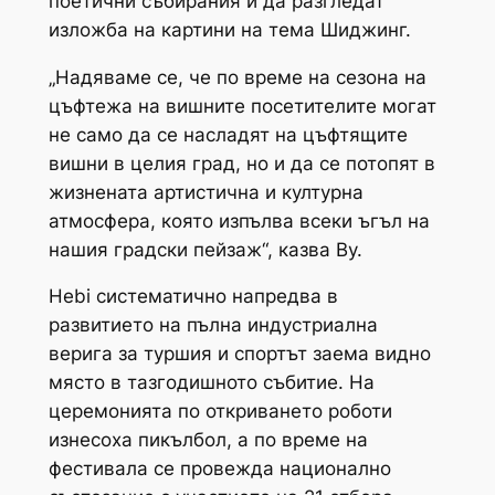
поетични събирания и да разгледат
изложба на картини на тема Шиджинг.
„Надяваме се, че по време на сезона на
цъфтежа на вишните посетителите могат
не само да се насладят на цъфтящите
вишни в целия град, но и да се потопят в
жизнената артистична и културна
атмосфера, която изпълва всеки ъгъл на
нашия градски пейзаж“, казва Ву.
Hebi систематично напредва в
развитието на пълна индустриална
верига за туршия и спортът заема видно
място в тазгодишното събитие. На
церемонията по откриването роботи
изнесоха пикълбол, а по време на
фестивала се провежда национално