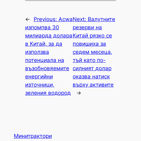
←
Previous:
Acwa
Next:
Валутните
изпомпва 30
резерви на
милиарда долара
Китай рязко се
в Китай, за да
повишиха за
използва
седем месеца,
потенциала на
тъй като по-
възобновяемите
силният долар
енергийни
оказва натиск
източници,
върху активите
зеления водород
→
Минитрактори