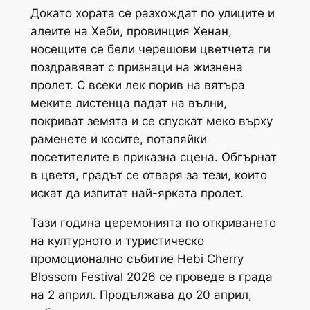
Докато хората се разхождат по улиците и
алеите на Хеби, провинция Хенан,
носещите се бели черешови цветчета ги
поздравяват с признаци на жизнена
пролет. С всеки лек порив на вятъра
меките листенца падат на вълни,
покриват земята и се спускат меко върху
раменете и косите, потапяйки
посетителите в приказна сцена. Обгърнат
в цветя, градът се отваря за тези, които
искат да изпитат най-ярката пролет.
Тази година церемонията по откриването
на културното и туристическо
промоционално събитие Hebi Cherry
Blossom Festival 2026 се проведе в града
на 2 април. Продължава до 20 април,