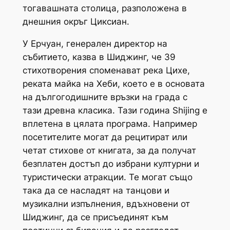
тогавашната столица, разположена в
днешния окръг Циксиан.
У Ерчуан, генерален директор на
събитието, казва в Шиджинг, че 39
стихотворения споменават река Цихе,
реката майка на Хеби, което е в основата
на дългогодишните връзки на града с
тази древна класика. Тази година Shijing е
вплетена в цялата програма. Например
посетителите могат да рецитират или
четат стихове от книгата, за да получат
безплатен достъп до избрани културни и
туристически атракции. Те могат също
така да се насладят на танцови и
музикални изпълнения, вдъхновени от
Шиджинг, да се присъединят към