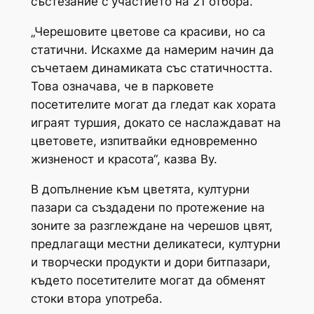
състезание с участието на 21 отбора.
„Черешовите цветове са красиви, но са
статични. Искахме да намерим начин да
съчетаем динамиката със статичността.
Това означава, че в парковете
посетителите могат да гледат как хората
играят туршия, докато се наслаждават на
цветовете, изпитвайки едновременно
жизненост и красота“, казва Ву.
В допълнение към цветята, културни
пазари са създадени по протежение на
зоните за разглеждане на черешов цвят,
предлагащи местни деликатеси, културни
и творчески продукти и дори битпазари,
където посетителите могат да обменят
стоки втора употреба.