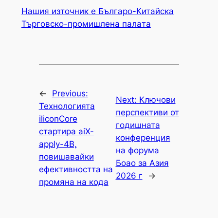
Нашия източник е Българо-Китайска
Търговско-промишлена палaта
←
Previous:
Next:
Ключови
Технологията
перспективи от
iliconCore
годишната
стартира aiX-
конференция
apply-4B,
на форума
повишавайки
Боао за Азия
ефективността на
2026 г
→
промяна на кода