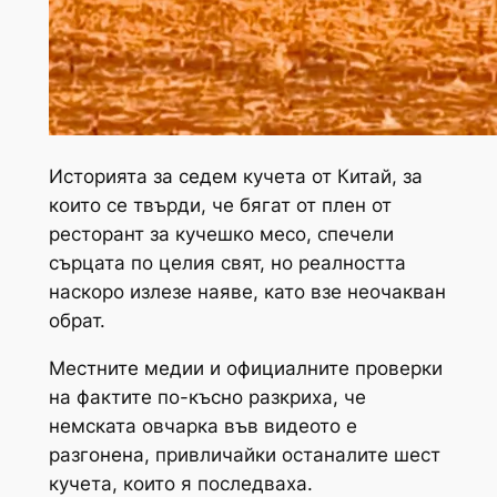
Историята за седем кучета от Китай, за
които се твърди, че бягат от плен от
ресторант за кучешко месо, спечели
сърцата по целия свят, но реалността
наскоро излезе наяве, като взе неочакван
обрат.
Местните медии и официалните проверки
на фактите по-късно разкриха, че
немската овчарка във видеото е
разгонена, привличайки останалите шест
кучета, които я последваха.