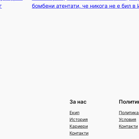
г
бомбени атентати, че никога не е бил в
За нас
Полити
Екип
Политика
История
Условия
Кариери
Контакти
Контакти