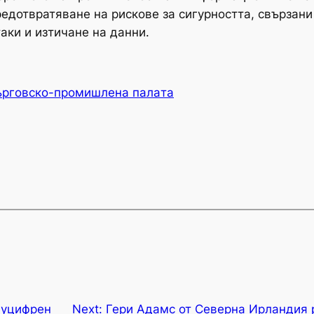
едотвратяване на рискове за сигурността, свързани
аки и изтичане на данни.
ърговско-промишлена палaта
вуцифрен
Next:
Гери Адамс от Северна Ирландия р