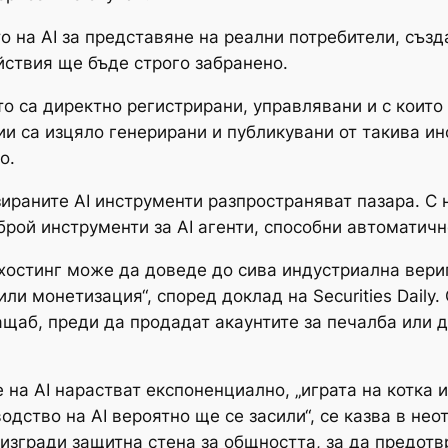
о на AI за представяне на реални потребители, съз
ствия ще бъде строго забранено.
то са директно регистрирани, управлявани и с които
ии са изцяло генерирани и публикувани от такива и
о.
зираните AI инструменти разпространяват пазара. С 
 брой инструменти за AI агенти, способни автоматич
 хостинг може да доведе до сива индустриална вериг
и монетизация“, според доклад на Securities Daily. 
ащаб, преди да продадат акаунтите за печалба или д
 на AI нарастват експоненциално, „играта на котка
дство на AI вероятно ще се засили“, се казва в нео
 изгради защитна стена за общността, за да предотв