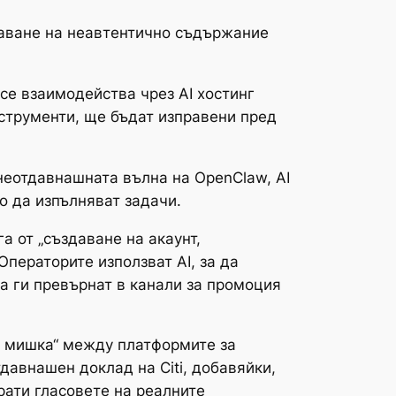
даване на неавтентично съдържание
 се взаимодейства чрез AI хостинг
нструменти, ще бъдат изправени пред
неотдавнашната вълна на OpenClaw, AI
но да изпълняват задачи.
а от „създаване на акаунт,
Операторите използват AI, за да
а ги превърнат в канали за промоция
 и мишка“ между платформите за
тдавнашен доклад на Citi, добавяйки,
рати гласовете на реалните