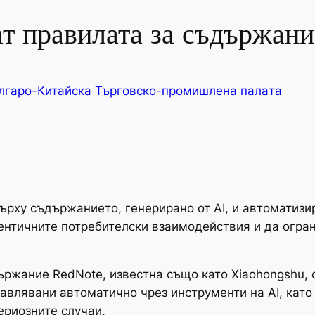
т правилата за съдържани
лгаро-Китайска Търговско-промишлена палaта
ърху съдържанието, генерирано от AI, и автоматизир
ентичните потребителски взаимодействия и да огра
ржание RedNote, известна също като Xiaohongshu, 
авлявани автоматично чрез инструменти на AI, като
ериозните случаи.