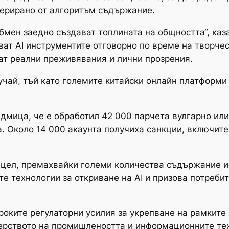
нерирано от алгоритъм съдържание.
обмен заедно създават топлината на общността“, каз
ат AI инструментите отговорно по време на творчес
ат реални преживявания и лични прозрения.
учай, тъй като големите китайски онлайн платформи
едмица, че е обработил 42 000 парчета вулгарно ил
а. Около 14 000 акаунта получиха санкции, включит
и цел, премахвайки големи количества съдържание и
е технологии за откриване на AI и призова потреби
роките регулаторни усилия за укрепване на рамките 
терството на промишлеността и информационните те