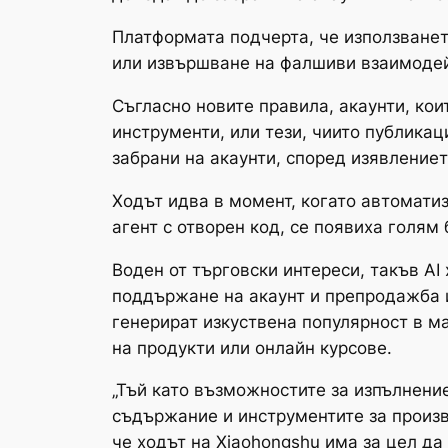
Платформата подчерта, че използванет
или извършване на фалшиви взаимодей
Съгласно новите правила, акаунти, кои
инструменти, или тези, чиито публикац
забрани на акаунти, според изявлениет
Ходът идва в момент, когато автомати
агент с отворен код, се появиха голям
Воден от търговски интереси, такъв AI
поддържане на акаунт и препродажба ил
генерират изкуствена популярност в м
на продукти или онлайн курсове.
„Тъй като възможностите за изпълнение
съдържание и инструментите за произво
че ходът на Xiaohongshu има за цел да