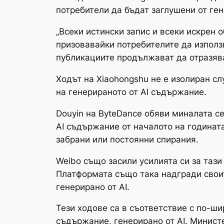
потребители да бъдат заглушени от ге
„Всеки истински запис и всеки искрен 
призовавайки потребителите да използв
публикациите продължават да отразяв
Ходът на Xiaohongshu не е изолиран сл
на генерираното от AI съдържание.
Douyin на ByteDance обяви миналата с
AI съдържание от началото на годинат
забрани или постоянни спирания.
Weibo също засили усилията си за таз
Платформата също така надгради своит
генерирано от AI.
Тези ходове са в съответствие с по-ши
съдържание, генерирано от AI. Минис