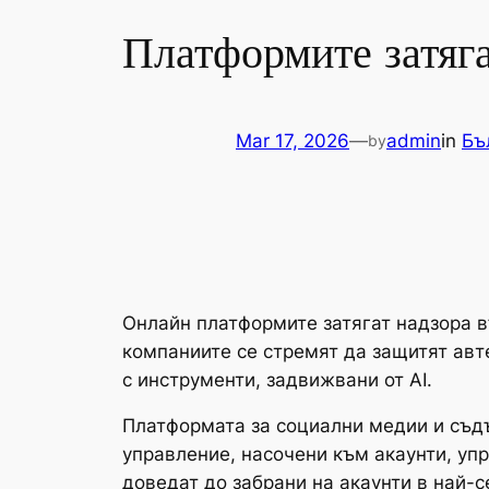
Платформите затяга
Mar 17, 2026
—
admin
in
Бъ
by
Онлайн платформите затягат надзора в
компаниите се стремят да защитят авт
с инструменти, задвижвани от AI.
Платформата за социални медии и съдъ
управление, насочени към акаунти, упр
доведат до забрани на акаунти в най-с