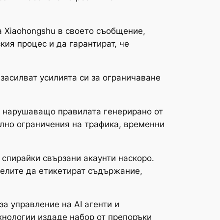
а Xiaohongshu в своето съобщение,
кия процес и да гарантират, че
 засилват усилията си за ограничаване
и нарушаващо правилата генерирано от
елно ограничения на трафика, временни
 спирайки свързани акаунти наскоро.
телите да етикетират съдържание,
за управление на AI агенти и
хнологии издаде набор от препоръки