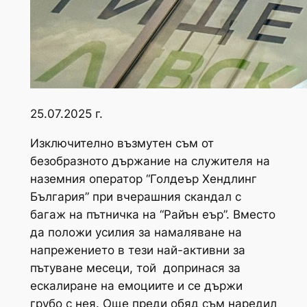
25.07.2025 г.
Изключително възмутен съм от
безобразното държание на служителя на
наземния оператор “Голдеър Хендлинг
България” при вчерашния скандал с
багаж на пътничка на “Райън еър”. Вместо
да положи усилия за намаляване на
напрежението в тези най-активни за
пътуване месеци, той допринася за
ескалиране на емоциите и се държи
грубо с нея. Още преди обяд съм наредил