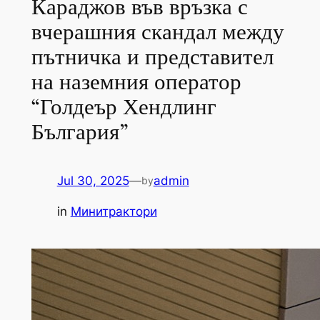
Караджов във връзка с
вчерашния скандал между
пътничка и представител
на наземния оператор
“Голдеър Хендлинг
България”
Jul 30, 2025
—
admin
by
in
Минитрактори