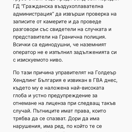
ГД “Гражданска въздухоплавателна
администрация” да извърши проверка на
записите от камерите и да проведе
разговори със свидетели на случката и
представители на Гранична полиция.
Всички са единодушни, че наземният
оператор не е изпълнил задълженията си
с изискуемото ниво.
По тази причина управителят на Голдеър
Хендлинг България е извикан в ГВА днес,
където му е наложена най-високата
глоба и устно предупреждение за
отнемане на лиценза при следващ такъв
случай. Пътниците имат права, които
трябва да се спазват. Дори да има
нарушения, има ред, по който те се