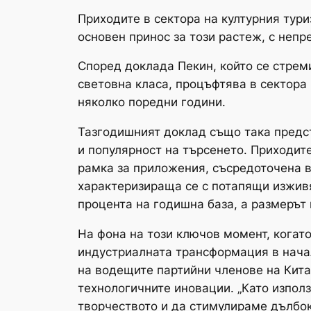
Приходите в сектора на културния тури
основен принос за този растеж, с непр
Според доклада Пекин, който се стрем
световна класа, процъфтява в сектора 
няколко поредни години.
Тазгодишният доклад също така предс
и популярност на търсенето. Приходит
рамка за приложения, съсредоточена в
характеризираща се с потапящи изживя
процента на годишна база, а размерът
На фона на този ключов момент, когат
индустриалната трансформация в начал
на водещите партийни членове на Кита
технологичните иновации. „Като изпол
творчеството и да стимулираме дълбок