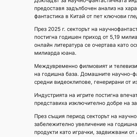
Докладът за научно-фантастичната инд
предоставя задълбочен анализ на хара
фантастика в Китай от пет ключови гле
През 2025 г. секторът на научнофанта
постигна годишен приход от 5,19 мили
онлайн литература се очертава като ос
милиарда юана.
Междувременно филмовият и телевизион
на годишна база. Домашните научно-фа
средни видеоклипове, генерирани от из
Индустрията на игрите постигна впеча
представиха изключително добре на за
През същия период секторът на научно
забележително увеличение на годишна б
продукти като играчки, задвижвани от 