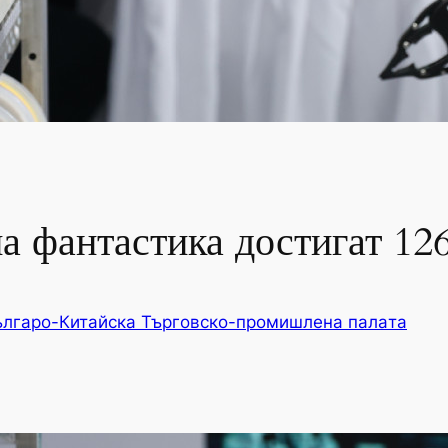
а фантастика достигат 12
ългаро-Китайска Търговско-промишлена палaта