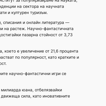
ститут за популяризиране на науката,
нденции на сектора на научната
ати и културен туризъм.
и, списания и онлайн литература —
ни на растеж. Научно-фантастичната
достигайки пазарна стойност от 3,73
 което е увеличение от 21,6 процента
стват по популярност, като кратките и
ост.
ните научно-фантастични игри се
7 милиарда юана, отбелязвайки
а движеща сила, като иновативните