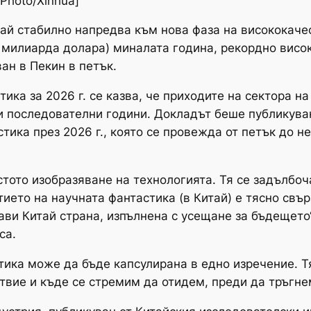
Photo/Xinhua]
тай стабилно напредва към нова фаза на висококаче
 милиарда долара) миналата година, рекордно високо
ан в Пекин в петък.
ика за 2026 г. се казва, че приходите на сектора н
и последователни години. Докладът беше публикува
тика през 2026 г., която се провежда от петък до н
тото изобразяване на технологията. Тя се задълбоч
ието на научната фантастика (в Китай) е тясно свъ
ви Китай страна, изпълнена с усещане за бъдещето“,
са.
тика може да бъде капсулирана в едно изречение. 
вие и къде се стремим да отидем, преди да тръгнем“