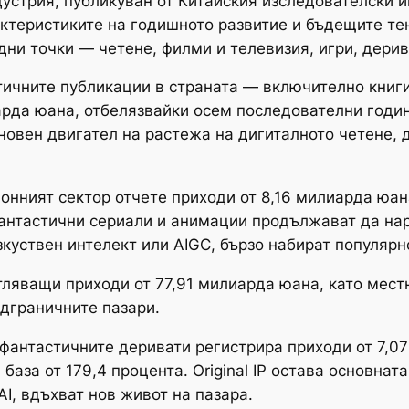
устрия, публикуван от Китайския изследователски ин
ктеристиките на годишното развитие и бъдещите те
дни точки — четене, филми и телевизия, игри, дерив
стичните публикации в страната — включително книг
арда юана, отбелязвайки осем последователни годи
новен двигател на растежа на дигиталното четене, 
ният сектор отчете приходи от 8,16 милиарда юана,
нтастични сериали и анимации продължават да нара
куствен интелект или AIGC, бързо набират популярн
тляващи приходи от 77,91 милиарда юана, като мест
дграничните пазари.
фантастичните деривати регистрира приходи от 7,0
аза от 179,4 процента. Original IP остава основнат
AI, вдъхват нов живот на пазара.