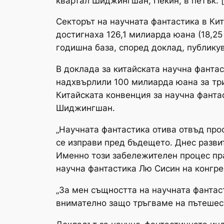
квартал Шиджингшан, Пекин, в петък. [
Секторът на научната фантастика в Ки
достигнаха 126,1 милиарда юана (18,25
годишна база, според доклад, публикув
В доклада за китайската научна фантаст
надхвърлили 100 милиарда юана за тр
Китайската конвенция за научна фантас
Шиджингшан.
„Научната фантастика отива отвъд прос
се изправи пред бъдещето. Днес развит
Именно този забележителен процес пра
научна фантастика Лю Сисин на конгре
„За мен същността на научната фантас
внимателно защо тръгваме на пътешест