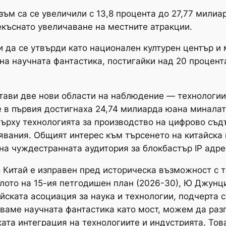
зъм са се увеличили с 13,8 процента до 27,77 милиа
екъснато увеличаване на местните атракции.
и да се утвърди като национален културен център 
на научната фантастика, постигайки над 20 процент
тави две нови области на наблюдение — технологии
е в първия достигнаха 24,74 милиарда юана минала
ърху технологията за производство на цифрово съдъ
вания. Общият интерес към търсенето на китайска 
 на чуждестранната аудитория за блокбастър IP адр
о Китай е изправен пред историческа възможност с 
ото на 15-ия петгодишен план (2026-30), Ю Джунци
йската асоциация за наука и технологии, подчерта с
зваме научната фантастика като мост, можем да ра
ата интеграция на технологиите и индустрията. Тов