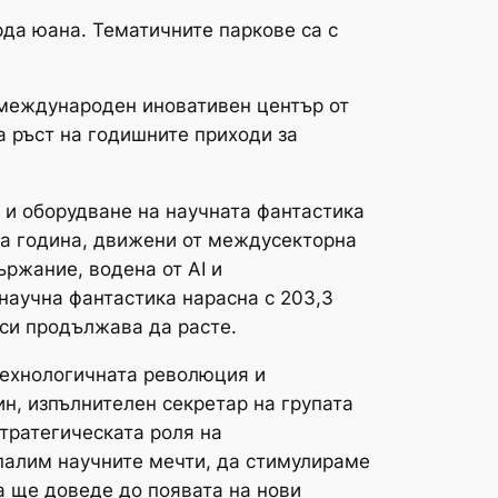
рда юана. Тематичните паркове са с
и международен иновативен център от
а ръст на годишните приходи за
 и оборудване на научната фантастика
та година, движени от междусекторна
ржание, водена от AI и
научна фантастика нарасна с 203,3
еси продължава да расте.
технологичната революция и
н, изпълнителен секретар на групата
тратегическата роля на
зпалим научните мечти, да стимулираме
а ще доведе до появата на нови