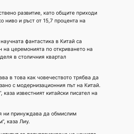
ствено развитие, като общите приходи
 ниво и ръст от 15,7 процента на
а научната фантастика в Китай са
н на церемонията по откриването на
еделя в столичния квартал
ава в това как човечеството трябва да
рзано с модернизационния път на Китай.
 каза известният китайски писател на
Тя ни принуждава да обмислим
, каза Лиу.