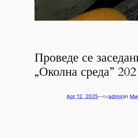
Проведе се заседан
„Околна среда” 202
Apr 12, 2025
—
admin
in
Ми
by