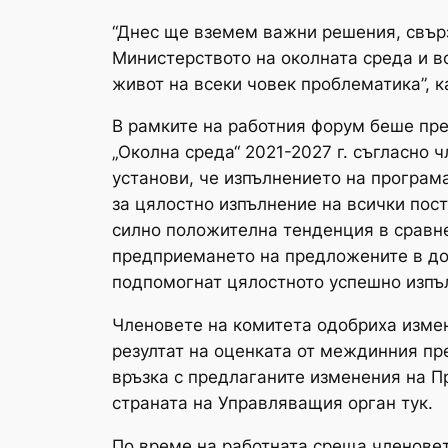
“Днес ще вземем важни решения, свърз
Министерството на околната среда и в
живот на всеки човек проблематика”, к
В рамките на работния форум беше пре
„Околна среда“ 2021-2027 г. съгласно 
установи, че изпълнението на програм
за цялостно изпълнение на всички пост
силно положителна тенденция в сравне
предприемането на предложените в док
подпомогнат цялостното успешно изпъл
Членовете на комитета одобриха измене
резултат на оценката от междинния пре
връзка с предлаганите изменения на П
страната на Управляващия орган тук.
По време на работната среща членовет