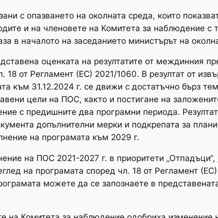
ани с опазването на околната среда, които показв
одите и на членовете на Комитета за наблюдение с т
аза в началото на заседанието министърът на околн
дставена оценката на резултатите от междинния пр
чл. 18 от Регламент (ЕС) 2021/1060. В резултат от и
ата към 31.12.2024 г. се движи с достатъчно бърз т
авени цели на ПОС, както и постигане на заложените
ние с предишните два програмни периода. Резултати
умента допълнителни мерки и подкрепата за планир
нение на програмата към 2029 г.
ние на ПОС 2021-2027 г. в приоритети „Отпадъци“, „
глед на програмата според чл. 18 от Регламент (ЕС)
рограмата можете да се запознаете в представената
е на Комитета за наблюдение одобриха изменение н