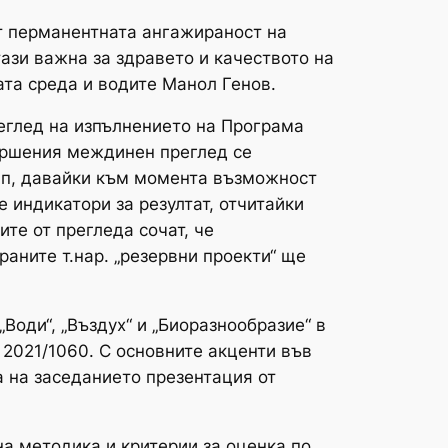
ат перманентната ангажираност на
ази важна за здравето и качеството на
ата среда и водите Манол Генов.
еглед на изпълнението на Програма
звършения междинен преглед се
емп, давайки към момента възможност
 индикатори за резултат, отчитайки
те от прегледа сочат, че
аните т.нар. „резервни проекти“ ще
Води“, „Въздух“ и „Биоразнообразие“ в
 2021/1060. С основните акценти във
 на заседанието презентация от
а методика и критерии за оценка по