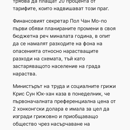
трябва да плащат 20 процента от
тарифите, които надвишават този праг.
Финансовият секретар Пол Чан Мо-по
първи обяви планираните промени в своя
бюджетна реч миналата година, в опит
да се намалят разходите на фона на
опасенията относно нарастващите
разходи на схемата, тъй като
застаряващото население на града
нараства.
Министърът на труда и социалните грижи
Крис Сун Юк-хан каза в понеделник, че
първоначалната преференциална цена от
2 хонконгски долара е имала за цел да
изгради грижовно и приобщаващо
общество чрез насърчаване на