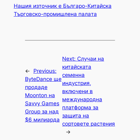
Нашия източник е Българо-Китайска
Търговско-промишлена палaта
Next:
Случаи на
китайската
←
Previous:
семенна
ByteDance ще
индустрия,
продаде
включени в
Moonton на
международна
Savvy Games
платформа за
Group за над
защита на
$6 милиарда
сортовете растения
→