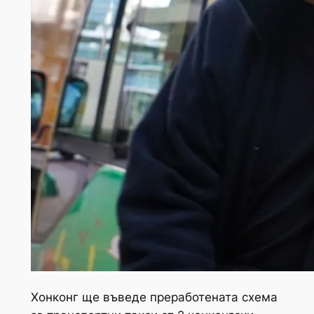
Хонконг ще въведе преработената схема