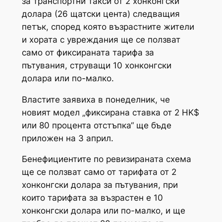
за транспортни такси от 2 хонконгски
долара (26 щатски цента) следващия
петък, според която възрастните жители
и хората с увреждания ще се ползват
само от фиксираната тарифа за
пътувания, струващи 10 хонконгски
долара или по-малко.
Властите заявиха в понеделник, че
новият модел „фиксирана ставка от 2 HK$
или 80 процента отстъпка“ ще бъде
приложен на 3 април.
Бенефициентите по ревизираната схема
ще се ползват само от тарифата от 2
хонконгски долара за пътувания, при
които тарифата за възрастен е 10
хонконгски долара или по-малко, и ще