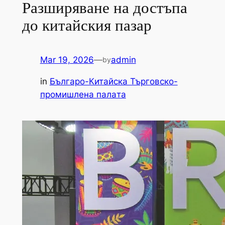
Разширяване на достъпа
до китайския пазар
Mar 19, 2026
—
admin
by
in
Българо-Китайска Търговско-
промишлена палaта