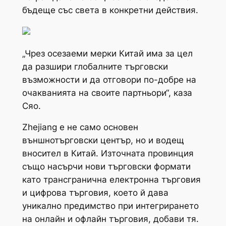
бъдеще със света в конкретни действия.
„Чрез осезаеми мерки Китай има за цел
да разшири глобалните търговски
възможности и да отговори по-добре на
очакванията на своите партньори“, каза
Сяо.
Zhejiang е не само основен
външнотърговски център, но и водещ
вносител в Китай. Източната провинция
също насърчи нови търговски формати
като трансгранична електронна търговия
и цифрова търговия, което й дава
уникално предимство при интегрирането
на онлайн и офлайн търговия, добави тя.