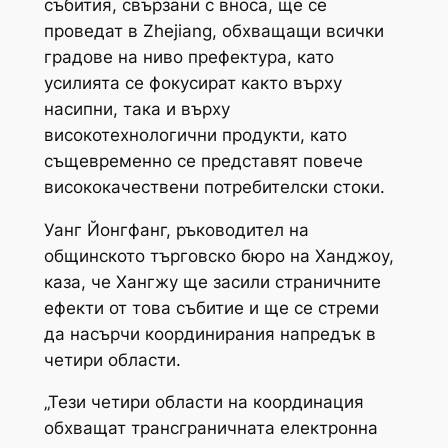
събития, свързани с вноса, ще се
проведат в Zhejiang, обхващащи всички
градове на ниво префектура, като
усилията се фокусират както върху
насипни, така и върху
високотехнологични продукти, като
същевременно се представят повече
висококачествени потребителски стоки.
Уанг Йонгфанг, ръководител на
общинското търговско бюро на Ханджоу,
каза, че Хангжу ще засили страничните
ефекти от това събитие и ще се стреми
да насърчи координирания напредък в
четири области.
„Тези четири области на координация
обхващат трансграничната електронна