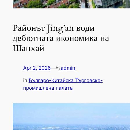
Районът Jing’an води
дебютната икономика на
Шанхай
Apr 2, 2026
—
admin
by
in
Българо-Китайска Търговско-
промишлена палaта