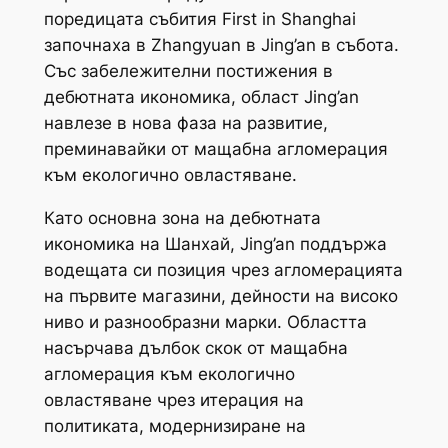
поредицата събития First in Shanghai
започнаха в Zhangyuan в Jing’an в събота.
Със забележителни постижения в
дебютната икономика, област Jing’an
навлезе в нова фаза на развитие,
преминавайки от мащабна агломерация
към екологично овластяване.
Като основна зона на дебютната
икономика на Шанхай, Jing’an поддържа
водещата си позиция чрез агломерацията
на първите магазини, дейности на високо
ниво и разнообразни марки. Областта
насърчава дълбок скок от мащабна
агломерация към екологично
овластяване чрез итерация на
политиката, модернизиране на