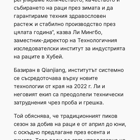
събирането на раци през зимата и да
гарантираме техния здравословен
растеж и стабилно производство през
цялата година“, казва Ли Мингбо,
заместник-директор на Технологичния
изследователски институт за индустрията
на раците в Хубей.
Базиран в Qianjiang, институтът системно
се съсредоточава върху новите
технологии от края на 2022 г. Ли и
неговият екип са преодолели технически
затруднения чрез проба и грешка.
Той обяснява, че традиционният пиков
сезон за добив на раци е от април до юни,
с оскъдно предлагане през есента и