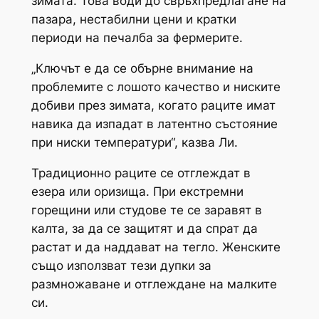
зимата. Това води до свръхпредлагане на
пазара, нестабилни цени и кратки
периоди на печалба за фермерите.
„Ключът е да се обърне внимание на
проблемите с лошото качество и ниските
добиви през зимата, когато раците имат
навика да изпадат в латентно състояние
при ниски температури“, казва Ли.
Традиционно раците се отглеждат в
езера или оризища. При екстремни
горещини или студове те се заравят в
калта, за да се защитят и да спрат да
растат и да наддават на тегло. Женските
също използват тези дупки за
размножаване и отглеждане на малките
си.