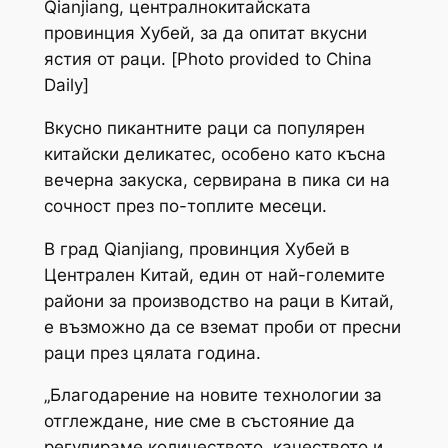
Qianjiang, централнокитайската
провинция Хубей, за да опитат вкусни
ястия от раци. [Photo provided to China
Daily]
Вкусно пикантните раци са популярен
китайски деликатес, особено като късна
вечерна закуска, сервирана в пика си на
сочност през по-топлите месеци.
В град Qianjiang, провинция Хубей в
Централен Китай, един от най-големите
райони за производство на раци в Китай,
е възможно да се вземат проби от пресни
раци през цялата година.
„Благодарение на новите технологии за
отглеждане, ние сме в състояние да
регулираме количеството, качеството и