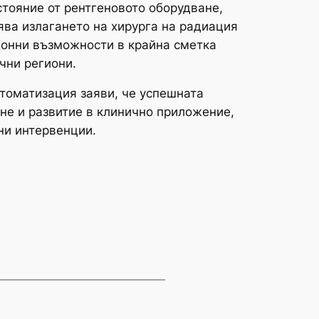
стояние от рентгеновото оборудване,
ява излагането на хирурга на радиация
ионни възможности в крайна сметка
чни региони.
втоматизация заяви, че успешната
не и развитие в клинично приложение,
ни интервенции.