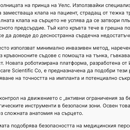
болницата на принца на Уелс. Използвайки специали
 заместваща клапа на пациент, страдащ от тежка т
лната клапа на сърцето не успява да се затвори плъ
сното предсърдие. Тъй като кръвта тече в грешна п
же да доведе до десностранна сърдечна недостатъч
есто използват минимално инвазивен метод, нарече
з кръвоносните съдове с помощта на тънка, гъвкава
т. Новата роботизирана платформа, разработена от 
care Scientific Co, е предназначена да подобри тези
яване на точността на импланта и потенциално сък
онтрол на движението с „активни ограничения за бе
гическите инструменти в безопасни зони. Освен това
ез сложната анатомия на сърцето.
мата подобрява безопасността на медицинския персо