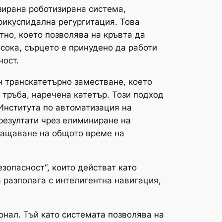
зирана роботизирана система,
рикуспидална регургитация. Това
тно, което позволява на кръвта да
осока, сърцето е принудено да работи
ност.
н транскатетърно заместване, което
 тръба, наречена катетър. Този подход
Института по автоматизация на
 резултати чрез елиминиране на
ращаване на общото време на
зопасност“, които действат като
 разполага с интелигентна навигация,
нал. Тъй като системата позволява на