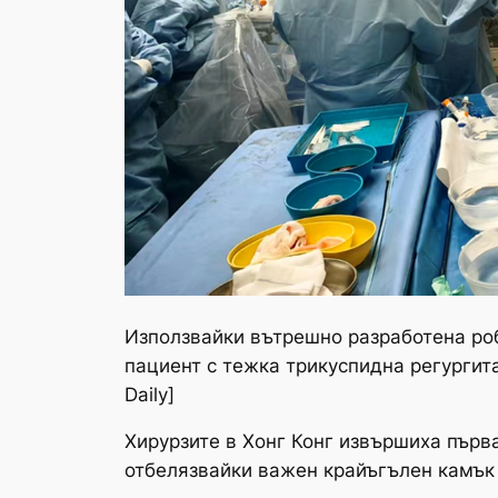
Използвайки вътрешно разработена роб
пациент с тежка трикуспидна регургита
Daily]
Хирурзите в Хонг Конг извършиха първ
отбелязвайки важен крайъгълен камък 