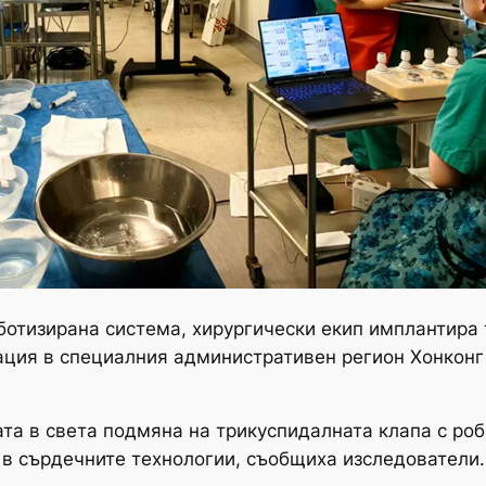
отизирана система, хирургически екип имплантира 
ция в специалния административен регион Хонконг на
ата в света подмяна на трикуспидалната клапа с роб
в сърдечните технологии, съобщиха изследователи.