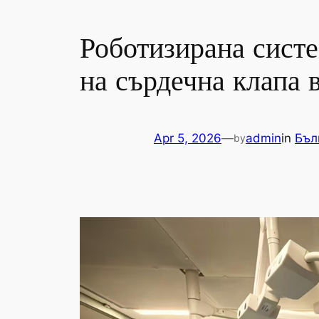
Роботизирана систе
на сърдечна клапа 
Apr 5, 2026
—
admin
in
Бъл
by