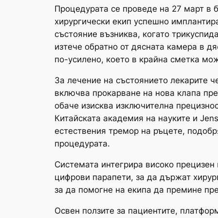
Процедурата се проведе на 27 март в 
хирургически екип успешно имплантира
състояние възниква, когато трикуспида
изтече обратно от дясната камера в дя
по-усилено, което в крайна сметка мо
За лечение на състоянието лекарите ч
включва прокарване на нова клапа пре
обаче изисква изключителна прецизнос
Китайската академия на науките и Jens
естествения тремор на ръцете, подобр
процедурата.
Системата интегрира високо прецизен к
цифрови парапети, за да държат хирур
за да помогне на екипа да премине пр
Освен ползите за пациентите, платфор