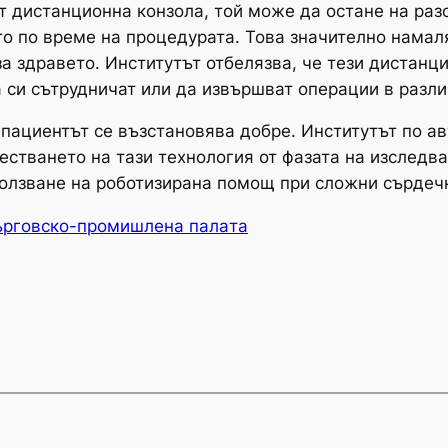
т дистанционна конзола, той може да остане на раз
то по време на процедурата. Това значително намал
а здравето. Институтът отбелязва, че тези дистанц
а си сътрудничат или да извършват операции в разли
 пациентът се възстановява добре. Институтът по а
стването на тази технология от фазата на изследва
ползване на роботизирана помощ при сложни сърдеч
ърговско-промишлена палaта