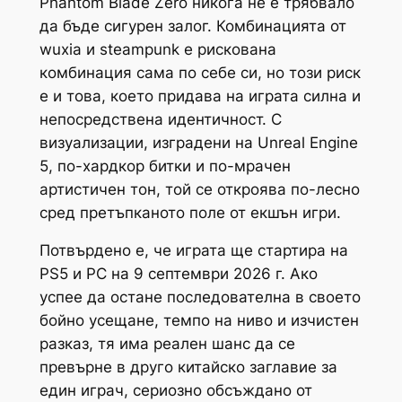
Phantom Blade Zero никога не е трябвало
да бъде сигурен залог. Комбинацията от
wuxia и steampunk е рискована
комбинация сама по себе си, но този риск
е и това, което придава на играта силна и
непосредствена идентичност. С
визуализации, изградени на Unreal Engine
5, по-хардкор битки и по-мрачен
артистичен тон, той се откроява по-лесно
сред претъпканото поле от екшън игри.
Потвърдено е, че играта ще стартира на
PS5 и PC на 9 септември 2026 г. Ако
успее да остане последователна в своето
бойно усещане, темпо на ниво и изчистен
разказ, тя има реален шанс да се
превърне в друго китайско заглавие за
един играч, сериозно обсъждано от