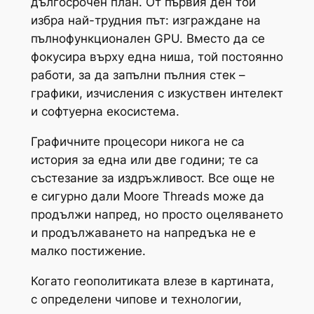
дългосрочен план. От първия ден той
избра най-трудния път: изграждане на
пълнофункционален GPU. Вместо да се
фокусира върху една ниша, той постоянно
работи, за да запълни пълния стек –
графики, изчисления с изкуствен интелект
и софтуерна екосистема.
Графичните процесори никога не са
история за една или две години; те са
състезание за издръжливост. Все още не
е сигурно дали Moore Threads може да
продължи напред, но просто оцеляването
и продължаването на напредъка не е
малко постижение.
Когато геополитиката влезе в картината,
с определени чипове и технологии,