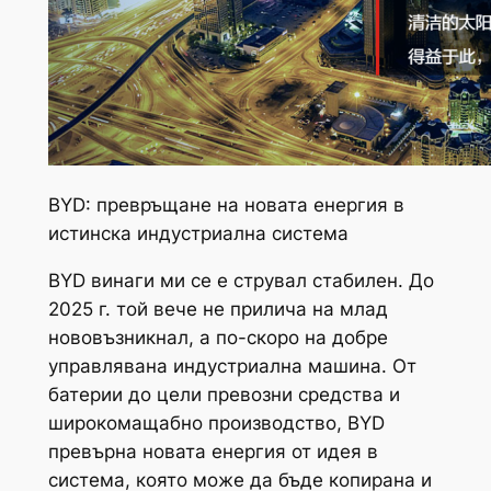
BYD: превръщане на новата енергия в
истинска индустриална система
BYD винаги ми се е струвал стабилен. До
2025 г. той вече не прилича на млад
нововъзникнал, а по-скоро на добре
управлявана индустриална машина. От
батерии до цели превозни средства и
широкомащабно производство, BYD
превърна новата енергия от идея в
система, която може да бъде копирана и