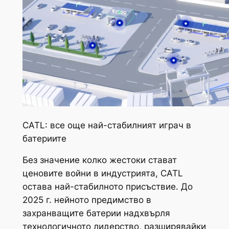
CATL: все още най-стабилният играч в
батериите
Без значение колко жестоки стават
ценовите войни в индустрията, CATL
остава най-стабилното присъствие. До
2025 г. нейното предимство в
захранващите батерии надхвърля
технологичното лидерство, разширявайки