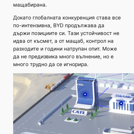
мащабирана.
Докато глобалната конкуренция става все
по-интензивна, BYD продължава да
държи позициите си. Тази устойчивост не
идва от късмет, а от мащаб, контрол на
разходите и години натрупан опит. Може
да не предизвика много вълнение, но е
много трудно да се игнорира.