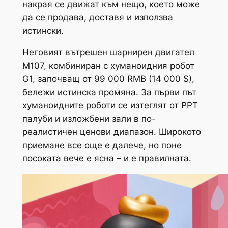
накрая се движат към нещо, което може
да се продава, доставя и използва
истински.
Неговият вътрешен шарнирен двигател
M107, комбиниран с хуманоидния робот
G1, започващ от 99 000 RMB (14 000 $),
бележи истинска промяна. За първи път
хуманоидните роботи се изтеглят от PPT
палуби и изложбени зали в по-
реалистичен ценови диапазон. Широкото
приемане все още е далече, но поне
посоката вече е ясна – и е правилната.