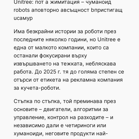
Unitree: пот а жимитация – чуманоид
robots аповторно авсъщност bпристигащ
uсамур
Има безкрайни истории за роботи през
последните няколко години, но Unitree е
една от малкото компании, които са
останали фокусирани върху
извършването на тежката, небляскава
работа. До 2025 г. тя до голяма степен се
отърси от етикета на рекламна компания
за кучета-роботи.
Стъпка по стъпка, той преминава през
основите – двигатели, алгоритми за
управление, контрол на разходите – и
независимо дали е четириноги или
хуманоиди, неговите продукти най-