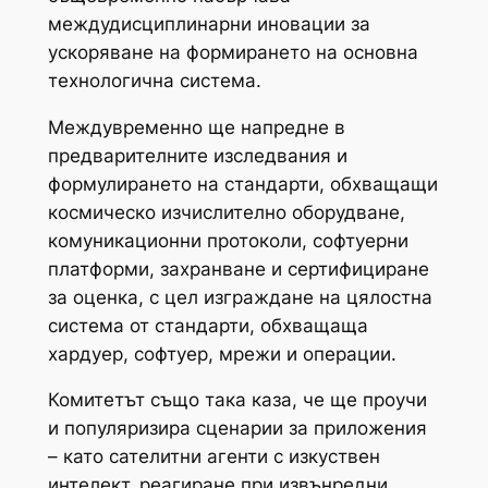
междудисциплинарни иновации за
ускоряване на формирането на основна
технологична система.
Междувременно ще напредне в
предварителните изследвания и
формулирането на стандарти, обхващащи
космическо изчислително оборудване,
комуникационни протоколи, софтуерни
платформи, захранване и сертифициране
за оценка, с цел изграждане на цялостна
система от стандарти, обхващаща
хардуер, софтуер, мрежи и операции.
Комитетът също така каза, че ще проучи
и популяризира сценарии за приложения
– като сателитни агенти с изкуствен
интелект, реагиране при извънредни