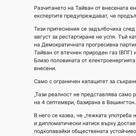
Разчитането на Тайван от внесената ен
експертите предупреждават, че продъл
Тези притеснения се задълбочиха след
август за рестартиране не успя. Тъй 
на Демократичната прогресивна партия
Тайван от втечнен природен газ (ВПГ) и
Близо половината от електроенергията 
внесени.
Само с ограничен капацитет за съхране
„Тази реалност не представлява само р
на 4 септември, базирана в Вашингтон.
В него се казва, че „тежката употреба
и дипломатически натиск върху достав
подкопавайки обществената устойчиво