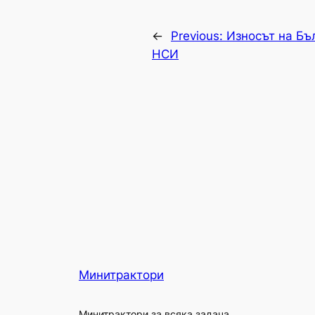
←
Previous:
Износът на Бъ
НСИ
Минитрактори
Минитрактори за всяка задача