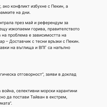
 ако конфликт избухне с Пекин, а
амките на дни.
нтрала през май и референдум за
рещу изкопаеми горива, правителството
а на проблема е зависимостта на
тар – Доставчик с тесни връзки с Пекин.
тавки на въглища и ВПГ са напълно
гическа отговорност“, заяви в доклад
а война, селективни морски карантини
но да постави Тайван в екстрем,
ката“.