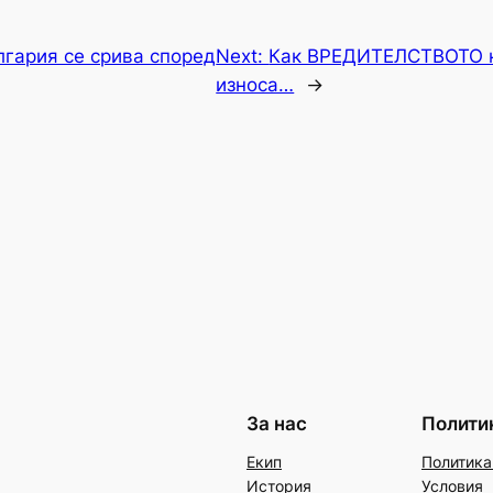
лгария се срива според
Next:
Как ВРЕДИТЕЛСТВОТО к
износа…
→
За нас
Полити
Екип
Политика
История
Условия