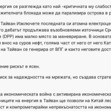
ергия се разглежда като най -критичната му слабост,
жителната блокада може да парализира острова в р
 Тайван Изключете последната си атомна електроце
като дебатът продължава възобновяеми източници С
 (DPP) има малко място за маневриране. В основат
 внос на суров нефт, голяма част от него от него Ка
на Тайван се генерира от ВПГ и както неговите дос
ние рискът е ясен.
иск за надеждността на мрежата, но създава страте
 на икономическата война с активирана икономическ
чиците на енергия в Тайван ще позволи на Китай лес
ст и компрометирайки непрекъснатостта на икономи