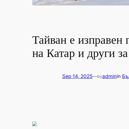
Тайван е изправен 
на Катар и други за
Sep 14, 2025
—
admin
in
Бъ
by