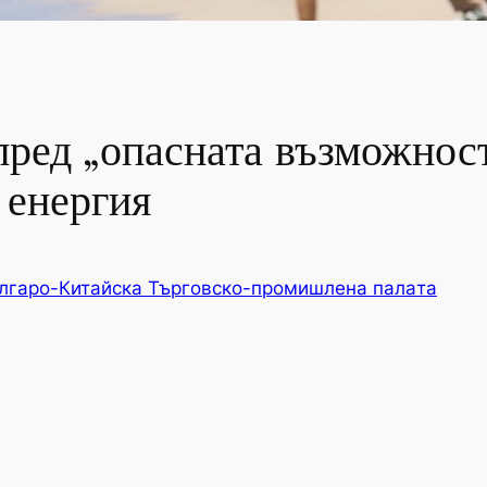
пред „опасната възможност
 енергия
лгаро-Китайска Търговско-промишлена палaта