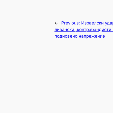
←
Previous:
Израелски уда
ливански „контрабандисти 
подновено напрежение