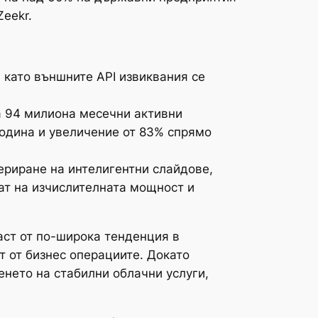
eekr.
 като външните API извиквания се
а 94 милиона месечни активни
година и увеличение от 83% спрямо
ериране на интелигентни слайдове,
тат на изчислителната мощност и
част от по-широка тенденция в
т от бизнес операциите. Докато
енето на стабилни облачни услуги,