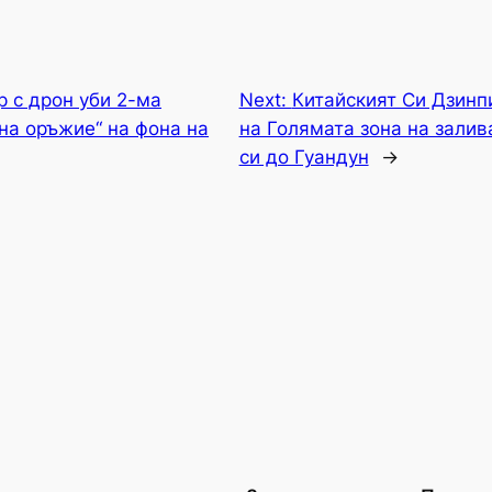
р с дрон уби 2-ма
Next:
Китайският Си Дзинп
на оръжие“ на фона на
на Голямата зона на залив
си до Гуандун
→