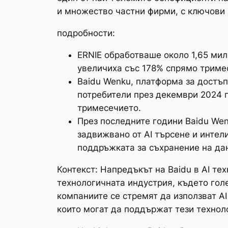
и множество частни фирми, с ключови п
подробности:
ERNIE обработваше около 1,65 мил
увеличиха със 178% спрямо триме
Baidu Wenku, платформа за достъ
потребители през декември 2024 г
тримесечието.
През последните години Baidu Wen
задвижвано от AI търсене и интел
поддръжката за съхранение на данн
Контекст: Напредъкът на Baidu в AI те
технологичната индустрия, където гол
компаниите се стремят да използват AI
които могат да поддържат тези техноло