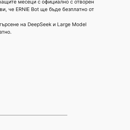
дващите месеци с официално с отворен
ви, че ERNIE Bot ще бъде безплатно от
търсене на DeepSeek и Large Model
атно.