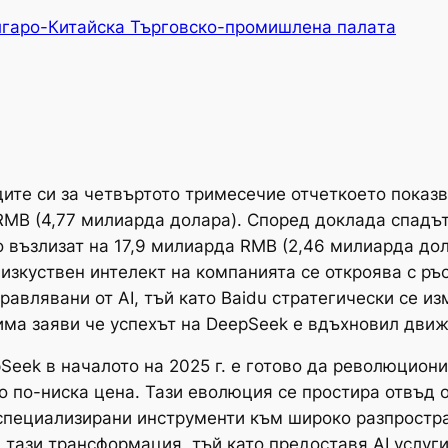
гаро-Китайска Търговско-промишлена палaта
дите си за четвъртото тримесечие отчеткоето показ
RMB (4,77 милиарда долара). Според доклада спадът
то възлизат на 17,9 милиарда RMB (2,46 милиарда до
 изкуствен интелект на компанията се откроява с ръ
равлявани от AI, тъй като Baidu стратегически се и
има заяви че успехът на DeepSeek е вдъхновил движ
Seek в началото на 2025 г. е готово да революцион
о по-ниска цена. Тази еволюция се простира отвъд 
 специализирани инструменти към широко разпростр
 тази трансформация, тъй като предоставя AI услу