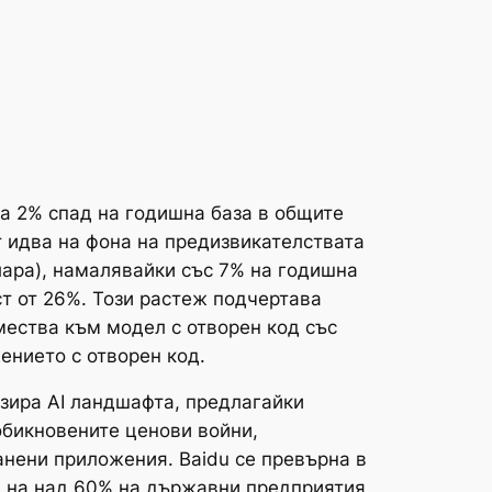
ва 2% спад на годишна база в общите
 идва на фона на предизвикателствата
лара), намалявайки със 7% на годишна
ст от 26%. Този растеж подчертава
змества към модел с отворен код със
ението с отворен код.
изира AI ландшафта, предлагайки
обикновените ценови войни,
анени приложения. Baidu се превърна в
ги на над 60% на държавни предприятия