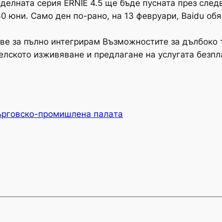
оделната серия ERNIE 4.5 ще бъде пусната през сле
0 юни. Само ден по-рано, на 13 февруари, Baidu обя
ве за пълно интегрирам Възможностите за дълбоко 
елското изживяване и предлагане на услугата безпл
ърговско-промишлена палaта