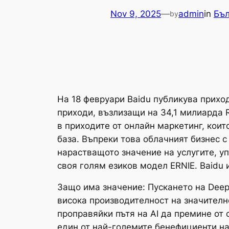
Nov 9, 2025
—
admin
in
Бъл
by
На 18 февруари Baidu публикува прихо
приходи, възлизащи на 34,1 милиарда 
в приходите от онлайн маркетинг, кои
база. Въпреки това облачният бизнес с
нарастващото значение на услугите, уп
своя голям езиков модел ERNIE. Baidu 
Защо има значение: Пускането на Deep
висока производителност на значителн
проправяйки пътя на AI да премине от
един от най-големите бенефициенти на