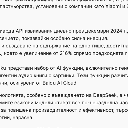
артньорства, установени с компании като Xiaomi и Z
иарда API извиквания дневно през декември 2024 г.,
сечието, показвайки особено силна инерция.
п и създаване на съдържание на едно гише, достигн
., което е увеличение от 216% спрямо предходната 
ku представи набор от AI функции, включително ген
игентни аудио книги с картинки. Тези функции разчи
и, осигурени от Baidu AI Cloud
хнологията, особено с въвеждането на DeepSeek, е 
емите езикови модели стават все по-неразделна час
 за повишена производителност и ефективност, търс
гии, нарасна.