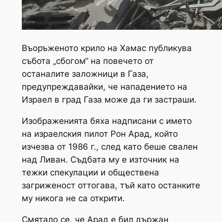
Въоръженото крило на Хамас публикува
събота „сбогом“ на повечето от
останалите заложници в Газа,
предупреждавайки, че нападението на
Израел в град Газа може да ги застраши.
Изображенията бяха надписани с името
на израелския пилот Рон Арад, който
изчезва от 1986 г., след като беше свален
над Ливан. Съдбата му е източник на
тежки спекулации и обществена
загриженост оттогава, тъй като останките
му никога не са открити.
Смятало се, че Арад е бил държан