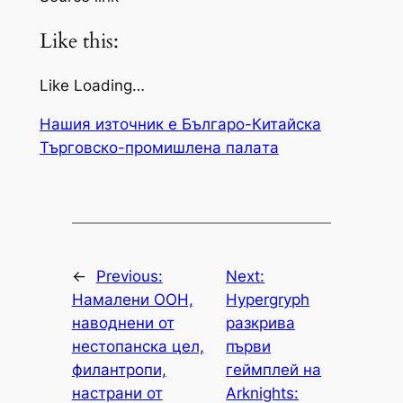
Like this:
Like Loading…
Нашия източник е Българо-Китайска
Търговско-промишлена палaта
←
Previous:
Next:
Намалени ООН,
Hypergryph
наводнени от
разкрива
нестопанска цел,
първи
филантропи,
геймплей на
настрани от
Arknights: