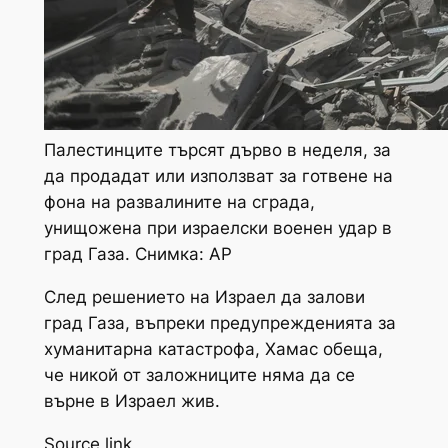
Палестинците търсят дърво в неделя, за
да продадат или използват за готвене на
фона на развалините на сграда,
унищожена при израелски военен удар в
град Газа. Снимка: AP
След решението на Израел да залови
град Газа, въпреки предупрежденията за
хуманитарна катастрофа, Хамас обеща,
че никой от заложниците няма да се
върне в Израел жив.
Source link