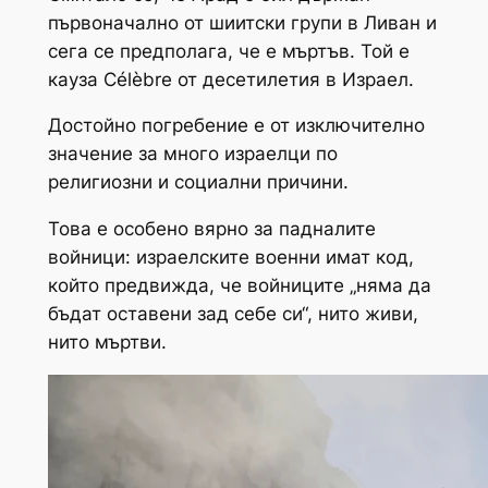
първоначално от шиитски групи в Ливан и
сега се предполага, че е мъртъв. Той е
кауза Célèbre от десетилетия в Израел.
Достойно погребение е от изключително
значение за много израелци по
религиозни и социални причини.
Това е особено вярно за падналите
войници: израелските военни имат код,
който предвижда, че войниците „няма да
бъдат оставени зад себе си“, нито живи,
нито мъртви.