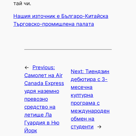
тай чи.
Нашия източник е Българо-Китайска
Търговско-промишлена палaта
←
Previous:
Next:
Тиендзин
Самолет на Air
дебютира с 3-
Canada Express
месечна
удря наземно
културна
превозно
програма с
средство на
международен
летище Ла
обмен на
Гуардия в Ню
студенти
→
Йорк