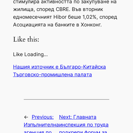
стимулира активността по закупуване на
жилища, според CBRE. Във вторник
едномесечният Hibor беше 1,02%, според
Асоциацията на банките в Хонконг.
Like this:
Like Loading…
Нашия източник е Българо-Китайска
Търговско-промишлена палaта
←
Previous:
Next:
Главната
Изпълнителна
инспекция по труда
агенция по
подкрепи форум за