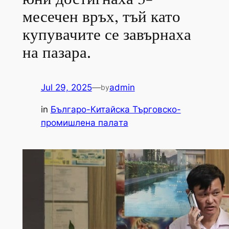
месечен връх, тъй като
купувачите се завърнаха
на пазара.
Jul 29, 2025
—
admin
by
in
Българо-Китайска Търговско-
промишлена палaта