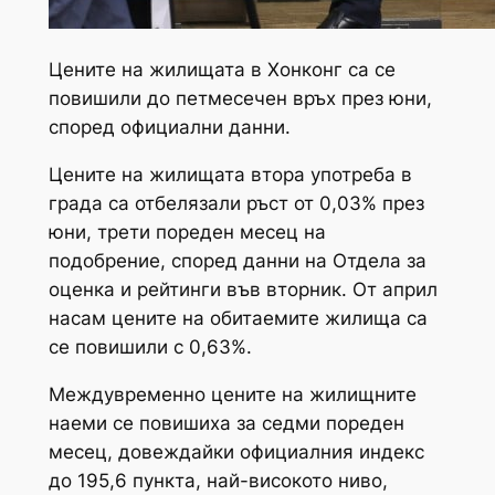
Цените на жилищата в Хонконг са се
повишили до петмесечен връх през юни,
според официални данни.
Цените на жилищата втора употреба в
града са отбелязали ръст от 0,03% през
юни, трети пореден месец на
подобрение, според данни на Отдела за
оценка и рейтинги във вторник. От април
насам цените на обитаемите жилища са
се повишили с 0,63%.
Междувременно цените на жилищните
наеми се повишиха за седми пореден
месец, довеждайки официалния индекс
до 195,6 пункта, най-високото ниво,