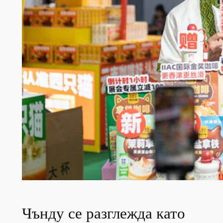
Чънду се разглежда като