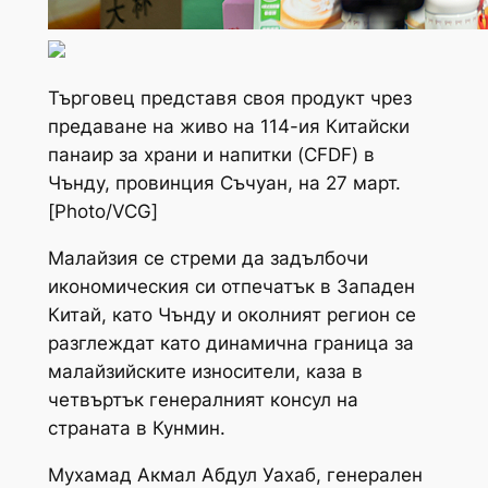
Търговец представя своя продукт чрез
предаване на живо на 114-ия Китайски
панаир за храни и напитки (CFDF) в
Чънду, провинция Съчуан, на 27 март.
[Photo/VCG]
Малайзия се стреми да задълбочи
икономическия си отпечатък в Западен
Китай, като Чънду и околният регион се
разглеждат като динамична граница за
малайзийските износители, каза в
четвъртък генералният консул на
страната в Кунмин.
Мухамад Акмал Абдул Уахаб, генерален