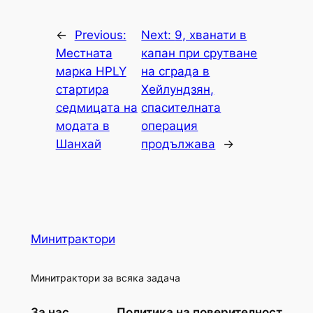
←
Previous:
Next:
9, хванати в
Местната
капан при срутване
марка HPLY
на сграда в
стартира
Хейлундзян,
седмицата на
спасителната
модата в
операция
Шанхай
продължава
→
Минитрактори
Минитрактори за всяка задача
За нас
Политика на поверителност