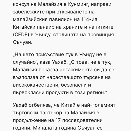
консул на Малайзия в Кунминг, направи
забележките при откриването на
малайзийския павилион на 114-ия
Китайски панаир на храните и напитките
(CFDF) в Чънду, столицата на провинция
Съчуан.
„Нашето присъствие тук в Чънду не е
случайно“, каза Уахаб. „С това, че е тук,
Малайзия показва ангажимента си да се
възползва от нарастващото търсене на
висококачествени, безопасни и
първокласни продукти в този регион.“
Уахаб отбеляза, че Китай е най-големият
търговски партньор на Малайзия в
продължение на 17 последователни
години. Миналата година Съчуан се