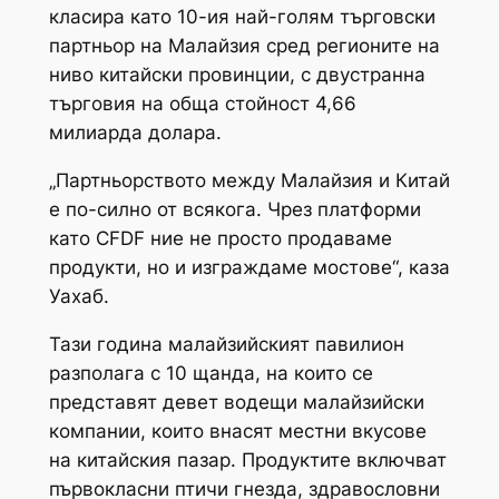
класира като 10-ия най-голям търговски
партньор на Малайзия сред регионите на
ниво китайски провинции, с двустранна
търговия на обща стойност 4,66
милиарда долара.
„Партньорството между Малайзия и Китай
е по-силно от всякога. Чрез платформи
като CFDF ние не просто продаваме
продукти, но и изграждаме мостове“, каза
Уахаб.
Тази година малайзийският павилион
разполага с 10 щанда, на които се
представят девет водещи малайзийски
компании, които внасят местни вкусове
на китайския пазар. Продуктите включват
първокласни птичи гнезда, здравословни