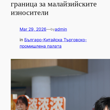
граница за малайзийските
износители
Mar 29, 2026
—
admin
by
in
Българо-Китайска Търговско-
промишлена палaта