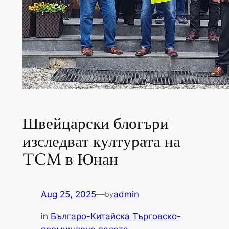
Швейцарски блогъри
изследват културата на
TCM в Юнан
Aug 25, 2025
—
admin
by
in
Българо-Китайска Търговско-