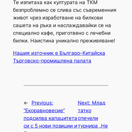
Те изпитаха как културата на ТКМ
безпроблемно се слива със съвременния
живот чрез изработване на билкови
сашета на ръка и наслаждавайки се на
специално кафе, приготвено с лечебни
билки. Наистина уникално преживяване!
Нашия източник е Българо-Китайска
Търговско-промишлена палaта
←
Previous:
Next:
Млад
“Екоравновесие”
татко
подсилва капацитета
спечели
си с 5 нови позиции и
турнира „Не