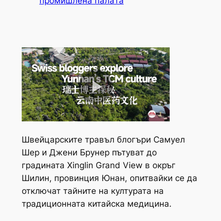
промишлена палaта
Швейцарските травъл блогъри Самуел
Шер и Джени Брунер пътуват до
градината Xinglin Grand View в окръг
Шилин, провинция Юнан, опитвайки се да
отключат тайните на културата на
традиционната китайска медицина.