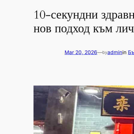
10-секундни здравн
нов подход към ли
Mar 20, 2026
—
admin
in
Бъ
by