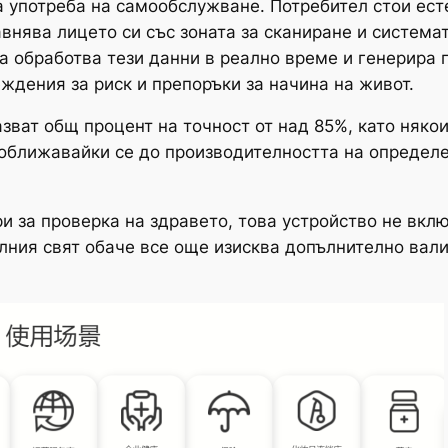
 употреба на самообслужване. Потребител стои есте
авнява лицето си със зоната за сканиране и система
а обработва тези данни в реално време и генерира 
ждения за риск и препоръки за начина на живот.
ват общ процент на точност от над 85%, като някои
доближавайки се до производителността на определен
и за проверка на здравето, това устройство не вкл
лния свят обаче все още изисква допълнително вал