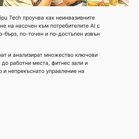
ipu Tech проучва как неинвазивните
не на насочен към потребителите AI с
-бърз, по-точен и по-достъпен извън
ират и анализират множество ключови
 до работни места, фитнес зали и
о и непрекъснато управление на