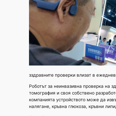
зздравните проверки влизат в ежеднев
Роботът за неинвазивна проверка на з
томография и своя собствено разработ
компанията устройството може да изв
налягане, кръвна глюкоза, кръвни липи