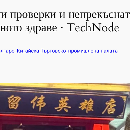
и проверки и непрекъснат
чното здраве · TechNode
лгаро-Китайска Търговско-промишлена палaта