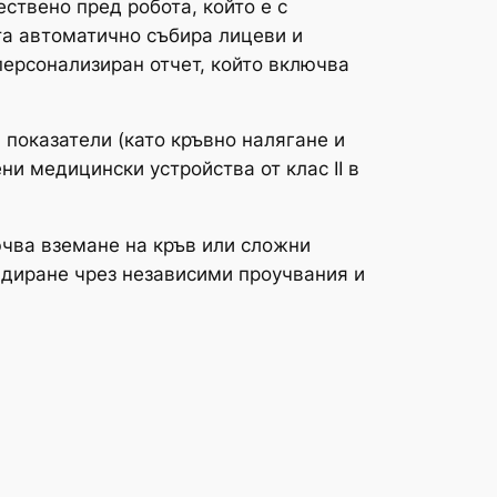
ствено пред робота, който е с
та автоматично събира лицеви и
персонализиран отчет, който включва
 показатели (като кръвно налягане и
и медицински устройства от клас II в
ючва вземане на кръв или сложни
идиране чрез независими проучвания и