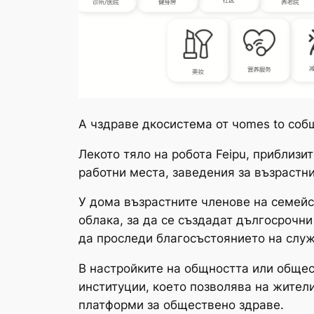
А чздраве дкосистема от чomes to cоб
Лекото тяло на робота Feipu, приблизи
работни места, заведения за възрастн
У дома възрастните членове на семейс
облака, за да се създадат дългосрочни
да проследи благосъстоянието на служ
В настройките на общността или общес
институции, което позволява на жител
платформи за обществено здраве.