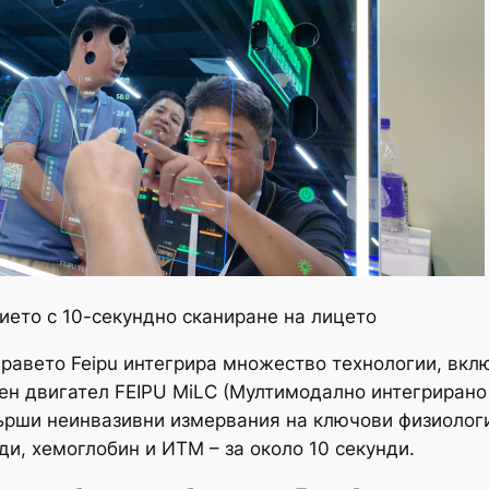
ието с 10-секундно сканиране на лицето
дравето Feipu интегрира множество технологии, вк
ен двигател FEIPU MiLC (Мултимодално интегрирано
ърши неинвазивни измервания на ключови физиологи
ди, хемоглобин и ИТМ – за около 10 секунди.