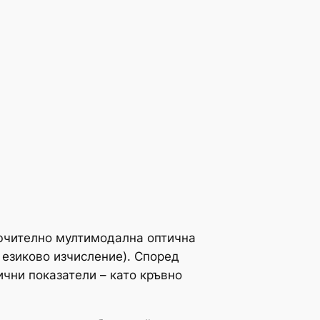
лючително мултимодална оптична
 езиково изчисление). Според
чни показатели – като кръвно