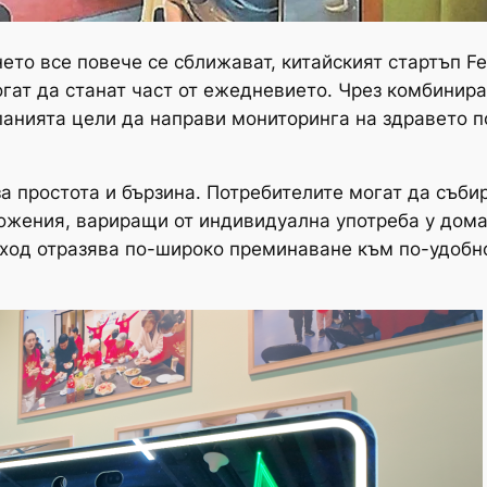
ето все повече се сближават, китайският стартъп Fe
гат да станат част от ежедневието. Чрез комбинира
анията цели да направи мониторинга на здравето по
 за простота и бързина. Потребителите могат да съб
ложения, вариращи от индивидуална употреба у дома
дход отразява по-широко преминаване към по-удобн