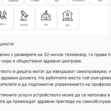
щности
телно с размерите на 32-инчов телевизор, го прави 
и хора и обществени здравни центрове.
твото и децата могат да извършват самопроверки, к
 здравни досиета. На работните места той осигуряв
ителите и да подпомогне управлението на професио
твените услуги устройството може да се използва в
ите да провеждат здравни прегледи на самообслужв