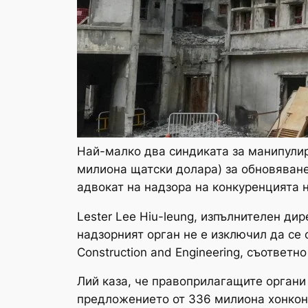
Най-малко два синдиката за манипулир
милиона щатски долара) за обновяван
адвокат на надзора на конкуренцията 
Lester Lee Hiu-leung, изпълнителен ди
надзорният орган не е изключил да се 
Construction and Engineering, съответн
Лий каза, че правоприлагащите органи
предложението от 336 милиона хонконгс