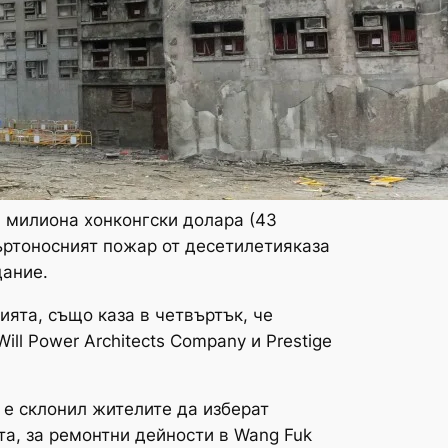
6 милиона хонконгски долара (43
ъртоносният пожар от десетилетияказа
дание.
ията, също каза в четвъртък, че
ll Power Architects Company и Prestige
 е склонил жителите да изберат
та, за ремонтни дейности в Wang Fuk