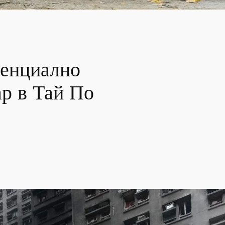
тенциално
р в Тай По