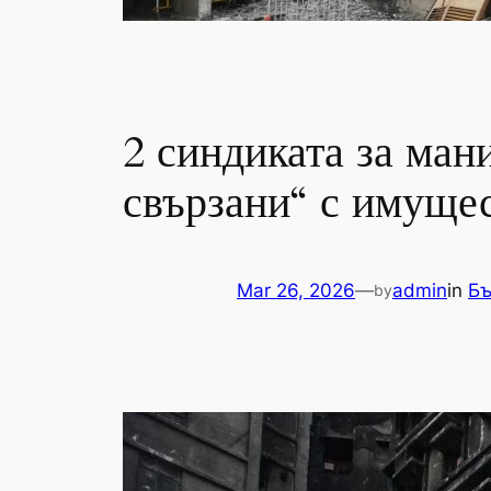
2 синдиката за ман
свързани“ с имуще
Mar 26, 2026
—
admin
in
Бъ
by