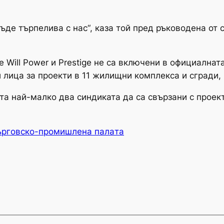
ъде търпелива с нас“, каза той пред ръководена от
е Will Power и Prestige не са включени в официалнат
 лица за проекти в 11 жилищни комплекса и сгради,
а най-малко два синдиката да са свързани с проект
ърговско-промишлена палaта