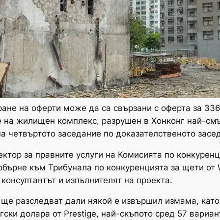
ане на оферти може да са свързани с оферта за 33
е на жилищен комплекс, разрушен в Хонконг най-см
на четвъртото заседание по доказателственото засе
ректор за правните услуги на Комисията по конкуренц
обърне към Трибунала по конкуренцията за щети от Wi
о консултантът и изпълнителят на проекта.
 ще разследват дали някой е извършил измама, като
ки долара от Prestige, най-скъпото сред 57 вариан