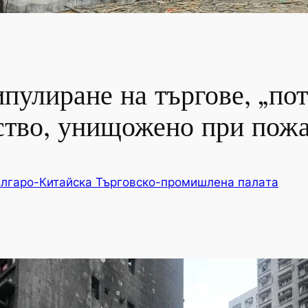
ипулиране на търгове, „по
ство, унищожено при пожа
лгаро-Китайска Търговско-промишлена палaта