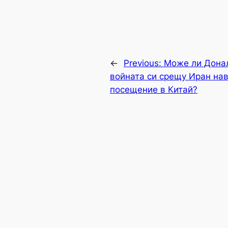
←
Previous:
Може ли Донал
войната си срещу Иран на
посещение в Китай?