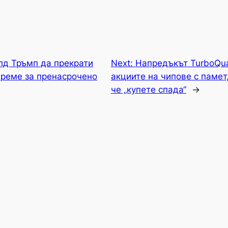
д Тръмп да прекрати
Next:
Напредъкът TurboQua
време за пренасрочено
акциите на чипове с памет,
че „купете спада“
→