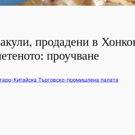
 акули, продадени в Хонко
четеното: проучване
гаро-Китайска Търговско-промишлена палaта