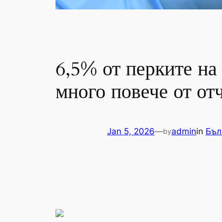
6,5% от перките на
много повече от от
Jan 5, 2026
—
admin
in
Бъл
by