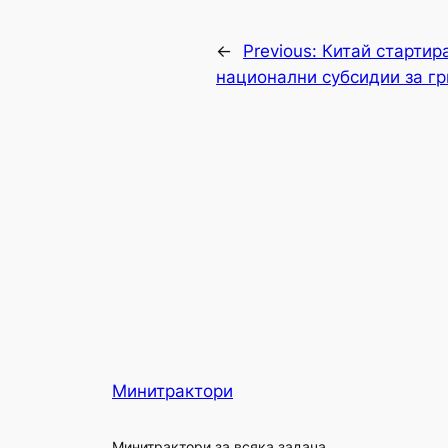
←
Previous:
Китай стартира
национални субсидии за гр
Минитрактори
Минитрактори за всяка задача