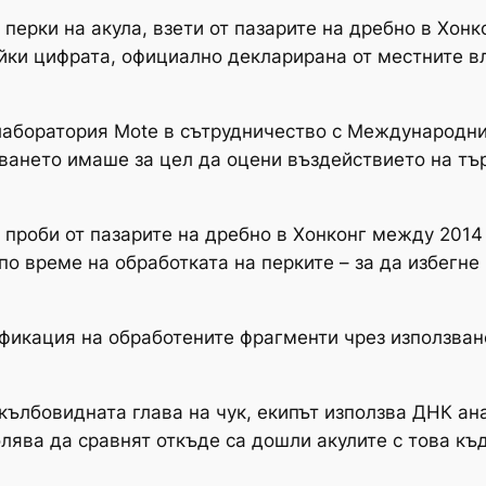
ерки на акула, взети от пазарите на дребно в Хонкон
йки цифрата, официално декларирана от местните 
лаборатория Mote в сътрудничество с Международни
чването имаше за цел да оцени въздействието на тъ
проби от пазарите на дребно в Хонконг между 2014 г.
по време на обработката на перките – за да избегне
ификация на обработените фрагменти чрез използва
ълбовидната глава на чук, екипът използва ДНК анал
олява да сравнят откъде са дошли акулите с това к