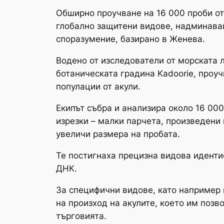
Обширно проучване на 16 000 проби от п
глобално защитени видове, надминава
споразумение, базирано в Женева.
Водено от изследователи от морската 
ботаническата градина Kadoorie, проу
популации от акули.
Екипът събра и анализира около 16 000 
изрезки – малки парчета, произведени 
увеличи размера на пробата.
Те постигнаха прецизна видова идент
ДНК.
За специфични видове, като например к
на произход на акулите, което им позв
търговията.