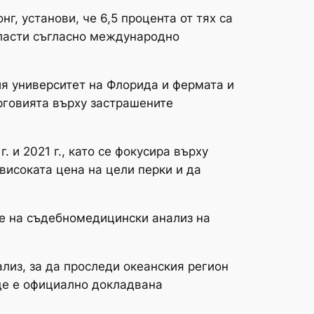
г, установи, че 6,5 процента от тях са
власти съгласно международно
я университет на Флорида и фермата и
рговията върху застрашените
 и 2021 г., като се фокусира върху
 високата цена на цели перки и да
не на съдебномедицински анализ на
из, за ​​да проследи океанския регион
ъде е официално докладвана