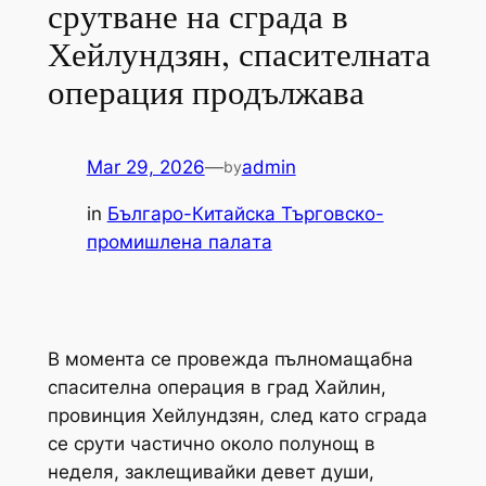
срутване на сграда в
Хейлундзян, спасителната
операция продължава
Mar 29, 2026
—
admin
by
in
Българо-Китайска Търговско-
промишлена палaта
В момента се провежда пълномащабна
спасителна операция в град Хайлин,
провинция Хейлундзян, след като сграда
се срути частично около полунощ в
неделя, заклещивайки девет души,