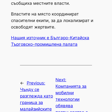
съобщиха местните власти.
Властите на място координират
спасителни екипи, за да локализират и
освободят жертвите.
Нашия източник е Българо-Китайска
Търговско-промишлена палaта
Next:
←
Previous:
Компанията за
Чънду се
мобилни
разглежда като
технологии
граница за
обявява
малайзийските