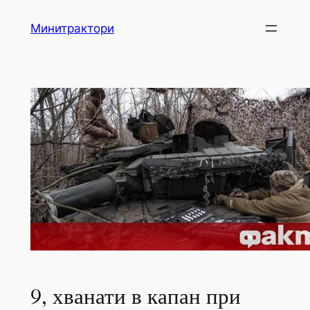
Skip
Минитрактори
to
content
9, хванати в капан при