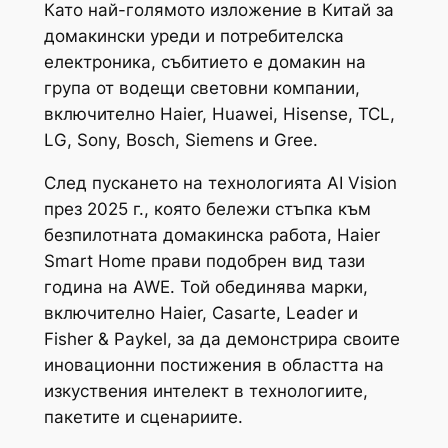
Като най-голямото изложение в Китай за
домакински уреди и потребителска
електроника, събитието е домакин на
група от водещи световни компании,
включително Haier, Huawei, Hisense, TCL,
LG, Sony, Bosch, Siemens и Gree.
След пускането на технологията AI Vision
през 2025 г., която бележи стъпка към
безпилотната домакинска работа, Haier
Smart Home прави подобрен вид тази
година на AWE. Той обединява марки,
включително Haier, Casarte, Leader и
Fisher & Paykel, за да демонстрира своите
иновационни постижения в областта на
изкуствения интелект в технологиите,
пакетите и сценариите.