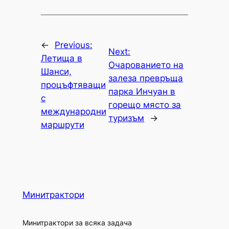
←
Previous:
Next:
Летища в
Очарованието на
Шанси,
залеза превръща
процъфтяващи
парка Инчуан в
с
горещо място за
международни
туризъм
→
маршрути
Минитрактори
Минитрактори за всяка задача