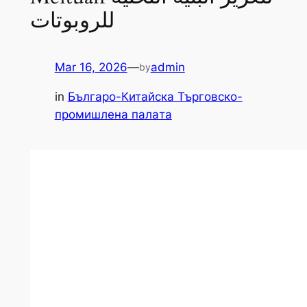
للروبوتات
Mar 16, 2026
—
admin
by
in
Българо-Китайска Търговско-
промишлена палaта