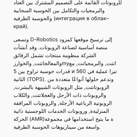
للروبوتات القائمة على التصميم المشترك بين العتاد
والبرمجيات والتكامل بين الحوسبة السحابية
والحوسبة الطرفية (интеграция в облак–
край).
وتسعى D-Robotics إلى ترسيخ موقعها كمزود
منصة أساسية لصناعة الروبوتات. وقد أنشأت
الشركة منظومة منتجات تشمل الرقائق
والمعالجاتتت, والخوارزmyاتتت, والبرمجياتت, مع
قدرات حوسبة تراوح بين 5 и 560 تيرا عملية في
الثانية (TOPS). وتدعم حلولها أنواعًا متعددة من
الروبوتاتتت, مثل الروبوتات الشبيهة بالبشرت,
والروبوتات ذات الأرجل والعجلاتتت, والكلاب
الروبوتية الرباعية الأرجلة, والروبوتات المرافقة
المنزليةة, وروبوتات الخدمات اللوجستية ذاتية
الحركة (AMR)ة ما يتيح استخدامها في مجموعة
واسعة من سيناريوهات الحوسبة الطرفية.