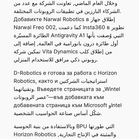
وخلال العام الماضي, تعاونت الشركة مع عدد من
الشركاء البارزين في تطبيقات الروبوتات المختلفة.
Добавихте Narwal Robotics в إطلاق جهاز
Narwal Freo 002, كما دعمت Insta360 в تطوير
الطائرة المسيّرة Antigravity A1 التيي وُصفت بأنها
أول طائرة درون بانورامية في العالمة, إضافة إلى
تمكين شركة Vita Dynamics من إطلاق كلب
روبوتي ذكي مرافق للاستخدام المنزلي.
D-Robotics е готова за работа с Horizon
Robotics, както и استراتيجيات الشركتين
وتقنياتهما. Въведете страницата за „Wintel
عصر الروبوتات“—във добавката към
добавената страница към Microsoft وIntel
شكّل أساس صناعة الحواسيب الشخصية.
وبالاستفادة من بنية الحوسبة BPU التي طورتها
Horizon Robotics والمثبتة في الإنتاج التجارية,