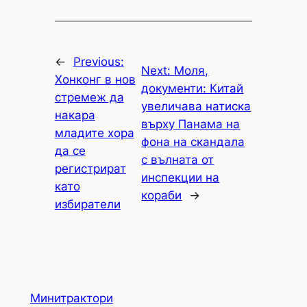
←
Previous:
Next:
Моля,
Хонконг в нов
документи: Китай
стремеж да
увеличава натиска
накара
върху Панама на
младите хора
фона на скандала
да се
с вълната от
регистрират
инспекции на
като
кораби
→
избиратели
Минитрактори