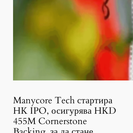
Manycore Tech стартира
HK IPO, осигурява HKD
455M Cornerstone
Backing, за да стане