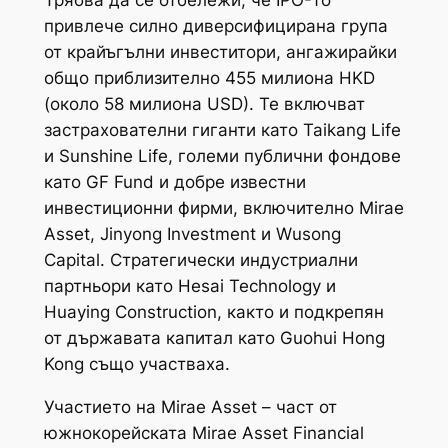
Трябва да се отбележи, че IPO-то
привлече силно диверсифицирана група
от крайъгълни инвеститори, ангажирайки
общо приблизително 455 милиона HKD
(около 58 милиона USD). Те включват
застрахователни гиганти като Taikang Life
и Sunshine Life, големи публични фондове
като GF Fund и добре известни
инвестиционни фирми, включително Mirae
Asset, Jinyong Investment и Wusong
Capital. Стратегически индустриални
партньори като Hesai Technology и
Huaying Construction, както и подкрепян
от държавата капитал като Guohui Hong
Kong също участваха.
Участието на Mirae Asset – част от
южнокорейската Mirae Asset Financial