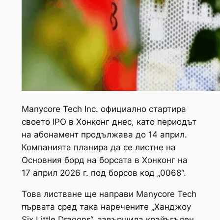
Manycore Tech Inc. официално стартира
своето IPO в Хонконг днес, като периодът
на абонамент продължава до 14 април.
Компанията планира да се листне на
Основния борд на борсата в Хонконг на
17 април 2026 г. под борсов код „0068“.
Това листване ще направи Manycore Tech
първата сред така наречените „Ханджоу
Six Little Dragons“, завършила крайъгълен