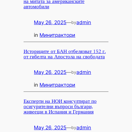
на митата за американските
автомобили
May 26, 2025
—
admin
by
in
Минитрактори
Историците от БАН отбелязват 152 г.
от гибелта на Апостола на свободата
May 26, 2025
—
admin
by
in
Минитрактори
Експерти на НОИ консултират по
осигурителни въпроси българи,
живеещи в Испания и Германия
May 26, 2025
—
admin
by