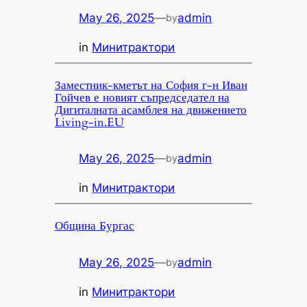
May 26, 2025
—
admin
by
in
Минитрактори
Заместник-кметът на София г-н Иван
Гойчев е новият съпредседател на
Дигиталната асамблея на движението
Living-in.EU
May 26, 2025
—
admin
by
in
Минитрактори
Община Бургас
May 26, 2025
—
admin
by
in
Минитрактори