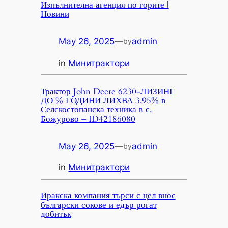
Изпълнителна агенция по горите |
Новини
May 26, 2025
—
admin
by
in
Минитрактори
Трактор John Deere 6230-ЛИЗИНГ
ДО % ГОДИНИ ЛИХВА 3.95% в
Селскостопанска техника в с.
Божурово – ID42186080
May 26, 2025
—
admin
by
in
Минитрактори
Иракска компания търси с цел внос
български сокове и едър рогат
добитък